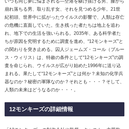
いつも同じ夢に悩まされる―空港を駆け抜ける男、膝から
崩れ落ちる男、取り乱す女、それを見つめる少年。21世
紀初頭、世界中に拡がったウイルスの影響で、人類は存亡
の危機に直面していた。生き残った者たちは地上を追わ
れ、地下での生活を強いられる。2035年、ある科学者た
ちが原因を究明するために調査を進め、“12モンキーズ”と
の関わりを突き止める。囚人ジェームズ・コール（ブルー
ス・ウィリス）は、特赦の条件として“12モンキーズ”の調
査を命じられ、ウイルスが広がり始めた1996年に送り込
まれる。果たして“12モンキーズ”とは何か？未知の化学兵
器なのか？秘密の軍隊なのか？それとも・・・？そして、
人類の未来はどうなるのか・・・。
12モンキーズの詳細情報