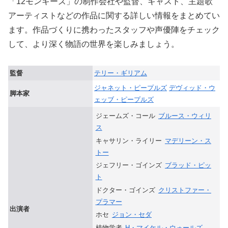
「12モンキーズ」の制作会社や監督、キャスト、主題歌
アーティストなどの作品に関する詳しい情報をまとめてい
ます。作品づくりに携わったスタッフや声優陣をチェック
して、より深く物語の世界を楽しみましょう。
監督
テリー・ギリアム
ジャネット・ピープルズ
デヴィッド・ウ
脚本家
ェッブ・ピープルズ
ジェームズ・コール
ブルース・ウィリ
ス
キャサリン・ライリー
マデリーン・ス
トー
ジェフリー・ゴインズ
ブラッド・ピッ
ト
ドクター・ゴインズ
クリストファー・
プラマー
出演者
ホセ
ジョン・セダ
植物学者
H・マイケル・ウォールズ