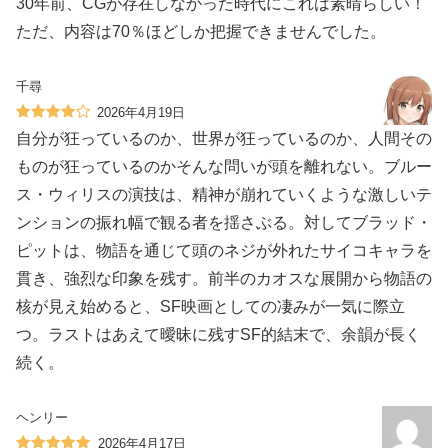
30年前、CGが存在しなかった時代にこれは素晴らしい！
ただ、内容は70％ほどしか把握できませんでした。
千尋
2026年4月19日
自分が狂っているのか、世界が狂っているのか、人間その
ものが狂っているのかそんな問いが頭を離れない。ブルー
ス・ウィリスの演技は、精神が崩れていくような激しいテ
ンションの振れ幅で観る者を揺さぶる。対してブラッド・
ピットは、物語を通じて頭のネジが外れたサイコキャラを
貫き、強烈な印象を残す。前半のカオスな展開から物語の
核が見え始めると、SF映画としての凄みが一気に際立
つ。ラストはあえて曖昧に残すSF的結末で、余韻が長く
続く。
ヘンリー
2026年4月17日