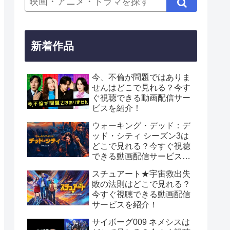
新着作品
今、不倫が問題ではありま
せんはどこで見れる？今す
ぐ視聴できる動画配信サー
ビスを紹介！
ウォーキング・デッド：デ
ッド・シティ シーズン3は
どこで見れる？今すぐ視聴
できる動画配信サービスを
紹介！
スチュアート★宇宙救出失
敗の法則はどこで見れる？
今すぐ視聴できる動画配信
サービスを紹介！
サイボーグ009 ネメシスは