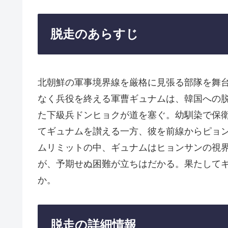
脱走のあらすじ
北朝鮮の軍事境界線を厳格に見張る部隊を舞
なく兵役を終える軍曹ギュナムは、韓国への
た下級兵ドンヒョクが道を塞ぐ。幼馴染で保
てギュナムを讃える一方、彼を前線からピョ
ムリミットの中、ギュナムはヒョンサンの視
が、予期せぬ困難が立ちはだかる。果たして
か。
脱走の詳細情報