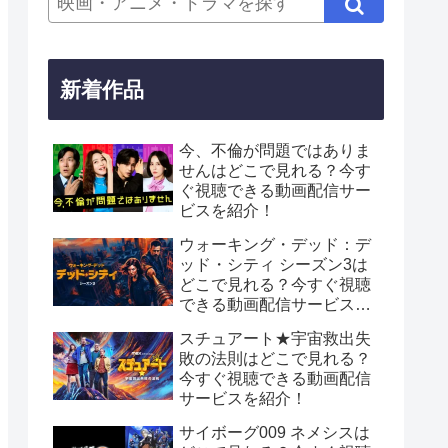
新着作品
今、不倫が問題ではありま
せんはどこで見れる？今す
ぐ視聴できる動画配信サー
ビスを紹介！
ウォーキング・デッド：デ
ッド・シティ シーズン3は
どこで見れる？今すぐ視聴
できる動画配信サービスを
紹介！
スチュアート★宇宙救出失
敗の法則はどこで見れる？
今すぐ視聴できる動画配信
サービスを紹介！
サイボーグ009 ネメシスは