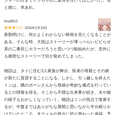
ジャーの分までインちゃんに愛情を注いでほしかった。母
と娘に、幸あれ。
hina0813
2026年2月10日
夜勤明けに、何かよくわからない映画を見たくなることが
ある。そんな時、大抵はストーリーが薄っぺらいビビらせ
系の二番煎じホラーだろうと思いつつ観始めたが、意外に
も緻密なストーリーで目が覚めてしまった。
物語は、タイに住む3人家族が舞台。医者の母親とその娘
が新たに賃貸することになる。しかし、引っ越しを終えた
ミンは、隣のポーンさんから母娘が奇妙な儀式を行ってい
るとの情報を得る。そこから不穏な出来事が続き、夫や娘
の様子もおかしくなっていく。物語はミンの視点で進展す
るが、中盤まではありがちな展開と思いながら半分眠りか
けていたところ、夫クィルの視点に切り替わった途端、予