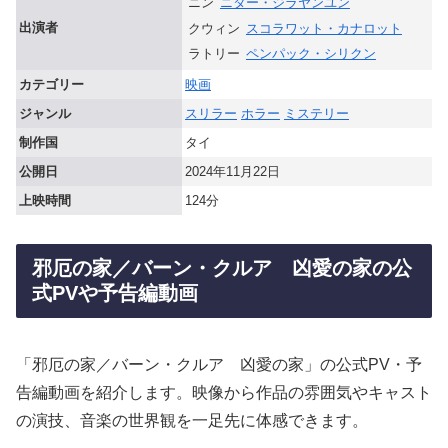
ニン
ニター・ジラヤンユン
出演者
クウィン
スコラワット・カナロット
ラトリー
ペンパック・シリクン
カテゴリー
映画
ジャンル
スリラー
ホラー
ミステリー
制作国
タイ
公開日
2024年11月22日
上映時間
124分
邪厄の家／バーン・クルア 凶愛の家の公
式PVや予告編動画
「邪厄の家／バーン・クルア 凶愛の家」の公式PV・予
告編動画を紹介します。映像から作品の雰囲気やキャスト
の演技、音楽の世界観を一足先に体感できます。