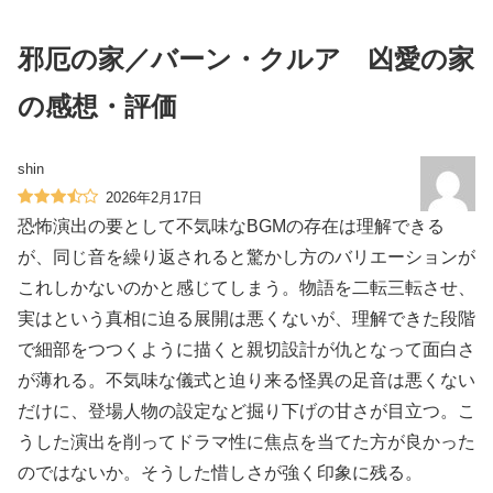
邪厄の家／バーン・クルア 凶愛の家
の感想・評価
shin
2026年2月17日
恐怖演出の要として不気味なBGMの存在は理解できる
が、同じ音を繰り返されると驚かし方のバリエーションが
これしかないのかと感じてしまう。物語を二転三転させ、
実はという真相に迫る展開は悪くないが、理解できた段階
で細部をつつくように描くと親切設計が仇となって面白さ
が薄れる。不気味な儀式と迫り来る怪異の足音は悪くない
だけに、登場人物の設定など掘り下げの甘さが目立つ。こ
うした演出を削ってドラマ性に焦点を当てた方が良かった
のではないか。そうした惜しさが強く印象に残る。