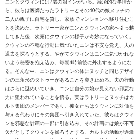
ニンとクウィンには7歳の娘インがいる。経済的な事情か
ら、彼らは医師だったラトリーとその40代の娘ヌッチの
二人の親子に自宅を貸し、家族でマンションへ移り住むこ
とを決めた。ラトリー一家がニンとクウィンの家へ引っ越
してきた後、次第にクウィンの様子が奇妙になっていく。
クウィンの不穏な行動に気づいたニンは不安を覚え、夫の
過去を探ろうとする。やがてクウィンはニンに気づかれな
いよう秘密を抱え込み、毎朝4時前後に外出するようにな
る。そんな中、ニンはクウィンの体にヌッチと同じデザイ
ンの三角形のタトゥーがあることを突き止める。夫の行動
はさらに謎めいていき、ニンは自分の娘が見えない邪悪な
力に狙われていることを悟る。実はラトリーとヌッチはカ
ルト集団のメンバーであり、彼女たちはクウィンに対価を
与える代わりにその集団へ引き入れていた。彼らはクウィ
ンを邪悪な計画の一部に引き込み、その計画には娘が不可
欠だとしてクウィンを操ろうとする。カルトの活動が過激