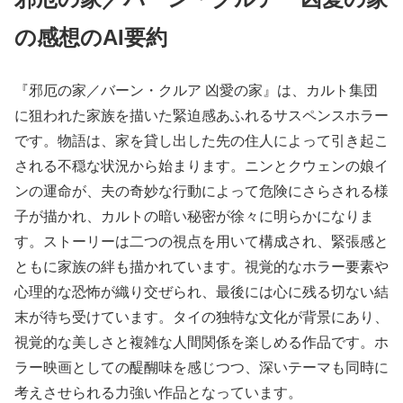
の感想のAI要約
『邪厄の家／バーン・クルア 凶愛の家』は、カルト集団
に狙われた家族を描いた緊迫感あふれるサスペンスホラー
です。物語は、家を貸し出した先の住人によって引き起こ
される不穏な状況から始まります。ニンとクウェンの娘イ
ンの運命が、夫の奇妙な行動によって危険にさらされる様
子が描かれ、カルトの暗い秘密が徐々に明らかになりま
す。ストーリーは二つの視点を用いて構成され、緊張感と
ともに家族の絆も描かれています。視覚的なホラー要素や
心理的な恐怖が織り交ぜられ、最後には心に残る切ない結
末が待ち受けています。タイの独特な文化が背景にあり、
視覚的な美しさと複雑な人間関係を楽しめる作品です。ホ
ラー映画としての醍醐味を感じつつ、深いテーマも同時に
考えさせられる力強い作品となっています。