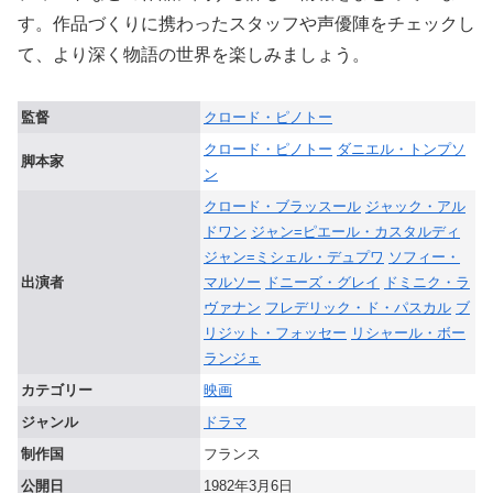
す。作品づくりに携わったスタッフや声優陣をチェックし
て、より深く物語の世界を楽しみましょう。
監督
クロード・ピノトー
クロード・ピノトー
ダニエル・トンプソ
脚本家
ン
クロード・ブラッスール
ジャック・アル
ドワン
ジャン=ピエール・カスタルディ
ジャン=ミシェル・デュプワ
ソフィー・
出演者
マルソー
ドニーズ・グレイ
ドミニク・ラ
ヴァナン
フレデリック・ド・パスカル
ブ
リジット・フォッセー
リシャール・ボー
ランジェ
カテゴリー
映画
ジャンル
ドラマ
制作国
フランス
公開日
1982年3月6日