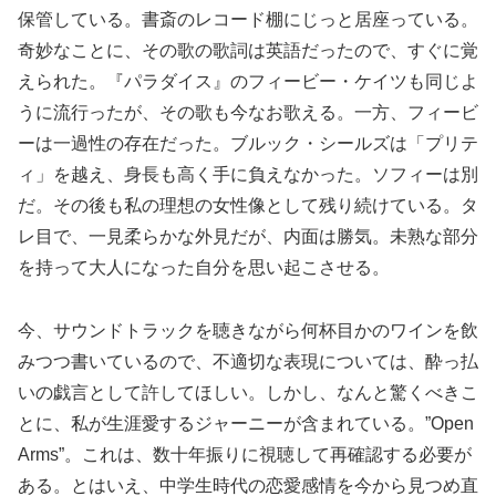
保管している。書斎のレコード棚にじっと居座っている。
奇妙なことに、その歌の歌詞は英語だったので、すぐに覚
えられた。『パラダイス』のフィービー・ケイツも同じよ
うに流行ったが、その歌も今なお歌える。一方、フィービ
ーは一過性の存在だった。ブルック・シールズは「プリテ
ィ」を越え、身長も高く手に負えなかった。ソフィーは別
だ。その後も私の理想の女性像として残り続けている。タ
レ目で、一見柔らかな外見だが、内面は勝気。未熟な部分
を持って大人になった自分を思い起こさせる。
今、サウンドトラックを聴きながら何杯目かのワインを飲
みつつ書いているので、不適切な表現については、酔っ払
いの戯言として許してほしい。しかし、なんと驚くべきこ
とに、私が生涯愛するジャーニーが含まれている。”Open
Arms”。これは、数十年振りに視聴して再確認する必要が
ある。とはいえ、中学生時代の恋愛感情を今から見つめ直