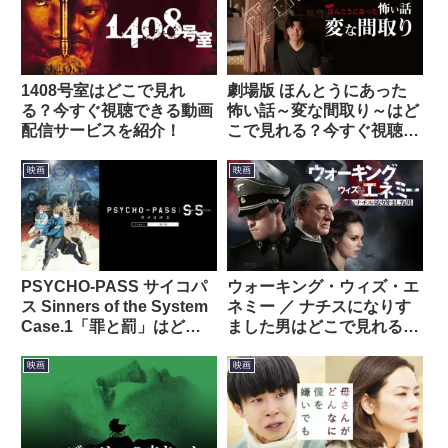
1408号室はどこで見れ
劇場版 ほんとうにあった
る？今すぐ視聴できる動画
怖い話～変な間取り～はど
配信サービスを紹介！
こで見れる？今すぐ視聴で
きる動画配信サービスを紹
介！
映画
映画
PSYCHO-PASS サイコパ
ウォーキング・ウィズ・エ
ス Sinners of the System
ネミー ／ ナチスになりす
Case.1「罪と罰」はどこ
ました男はどこで見れる？
で見れる？今すぐ視聴でき
今すぐ視聴できる動画配信
る動画配信サービスを紹
サービスを紹介！
映画
映画
介！