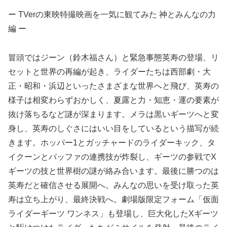
ー TVerの東映特撮映画を一気に観てみた 神とみんなの力
編 ー
冒頭ではジーン（鈴木福さん）と緊急事態英寿の登場、リ
セットと世界の再編が起き、ライダーたちは西部劇・大
正・昭和・浜辺といったさまざまな世界へと飛び、英寿の
様子は相変わらずおかしく、夏露と力・知恵・運の要素が
抜け落ちるなど謎が深まります。メラは黒いギーツへと変
身し、英寿のしぐさにはいい目をしているという描写が続
きます。ホッパー1とガッチャードのライダーキック、タ
イクーンとバッファの連携技が炸裂し、ギーツの参戦でX
ギーツの技と世界樹の謎が絡み合います。最後に勝つのは
英寿だと確信させる展開へ。みんなの思いを受け取った英
寿は立ち上がり、最終決戦へ。劇場版限定フォーム「仮面
ライダーギーツ ワンネス」も登場し、巨大化したXギーツ