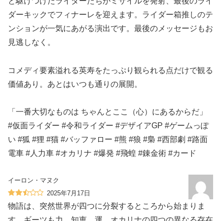
と駆けつけたライダーたちがミサイルを発射、最後のライ
ダーキックでフィナーレを迎えます。ライダー箱推しのテ
ンションが一気にあがる演出です。最後のメッセージもお
見逃しなく。
コメディ要素溢れる英寿をたっぷり観られる点だけで観る
価値あり。あとはいつも通りの展開。
「一番大切なものは ちゃんとここ（心）にあるからだ」
#仮面ライダー #令和ライダー #デザイアGP #ゲームっぽ
い #狐 #狸 #猫 #バッファロー #熊 #狼 #梟 #西部劇 #路面
電車 #人力車 #オカリナ #爆発 #飛蝗 #錬金術 #カード
イーロン・マヌク
2025年7月17日
物語は、突然世界が四つに分裂するところから始まりま
す。ギーツも力、知恵、運、オカリナの四つの異なる存在