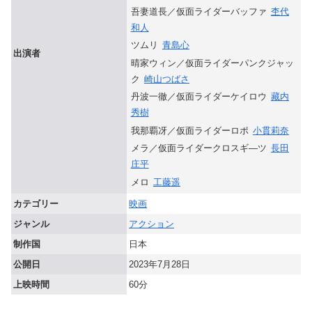
吾妻道長／仮面ライダーバッファ
杢代
和人
ツムリ
青島心
出演者
晴家ウィン／仮面ライダーパンクジャッ
ク
崎山つばさ
丹波一徹／仮面ライダーケイロウ
藏内
秀樹
我那覇冴／仮面ライダーロポ
小貫莉奈
メラ／仮面ライダークロスギ―ツ
長田
庄平
メロ
工藤遥
カテゴリー
映画
ジャンル
アクション
制作国
日本
公開日
2023年7月28日
上映時間
60分