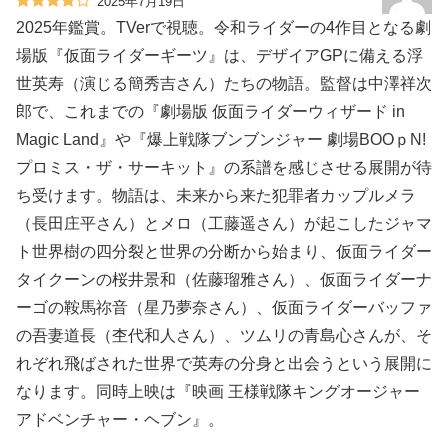
2025年7月19日
2025年鑑賞。TVerで視聴。令和ライダーの4作目となる劇
場版『仮面ライダーギーツ』は、デザイアGPに備える浮
世英寿（演じる簡秀吉さん）たちの物語。監督は中澤祥次
郎で、これまでの『劇場版 仮面ライダーウィザード in
Magic Land』や『爆上戦隊ブンブンジャー 劇場BOOｐN!
プロミス・ザ・サーキット』の系譜を感じさせる展開が待
ち受けます。物語は、未来から来た犯罪者カップルメラ
（長田庄平さん）とメロ（工藤遥さん）が起こしたジャマ
ト世界樹の四分裂と世界の分断から始まり、仮面ライダー
タイクーンの桜井景和（佐藤瑠雅さん）、仮面ライダーナ
ーゴの鞍馬祢音（星乃夢奈さん）、仮面ライダーバッファ
の吾妻道長（杢代和人さん）、ツムリの青島心さんが、そ
れぞれ飛ばされた世界で英寿の分身と出会うという展開に
なります。同時上映は『映画 王様戦隊キングオージャー
アドベンチャー・ヘブン』。