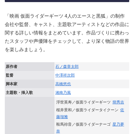
「映画 仮面ライダーギーツ 4人のエースと黒狐」の制作
会社や監督、キャスト、主題歌アーティストなどの作品に
関する詳しい情報をまとめています。作品づくりに携わっ
たスタッフや声優陣をチェックして、より深く物語の世界
を楽しみましょう。
原作者
石ノ森章太郎
監督
中澤祥次郎
脚本家
高橋悠也
主題歌・挿入歌
湘南乃風
浮世英寿／仮面ライダーギーツ
簡秀吉
桜井景和／仮面ライダータイクーン
佐
藤瑠雅
鞍馬祢音／仮面ライダーナーゴ
星乃夢
奈