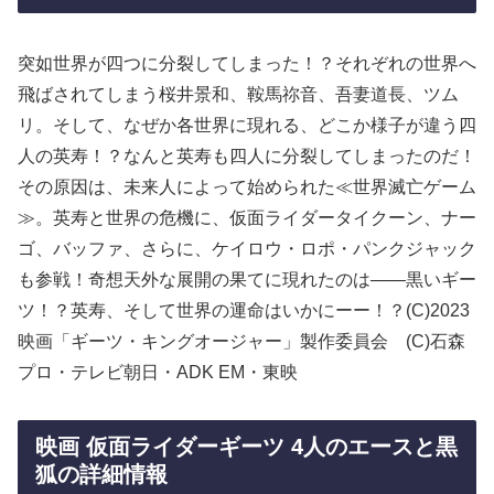
突如世界が四つに分裂してしまった！？それぞれの世界へ
飛ばされてしまう桜井景和、鞍馬祢音、吾妻道長、ツム
リ。そして、なぜか各世界に現れる、どこか様子が違う四
人の英寿！？なんと英寿も四人に分裂してしまったのだ！
その原因は、未来人によって始められた≪世界滅亡ゲーム
≫。英寿と世界の危機に、仮面ライダータイクーン、ナー
ゴ、バッファ、さらに、ケイロウ・ロポ・パンクジャック
も参戦！奇想天外な展開の果てに現れたのは——黒いギー
ツ！？英寿、そして世界の運命はいかにーー！？(C)2023
映画「ギーツ・キングオージャー」製作委員会 (C)石森
プロ・テレビ朝日・ADK EM・東映
映画 仮面ライダーギーツ 4人のエースと黒
狐の詳細情報