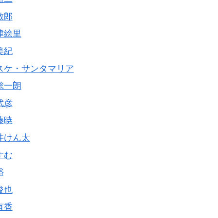
敏郎
津絵里
美紀
スケ・サンタマリア
総一朗
武彦
藤暁
井けん太
すむ
裕
俊也
有香