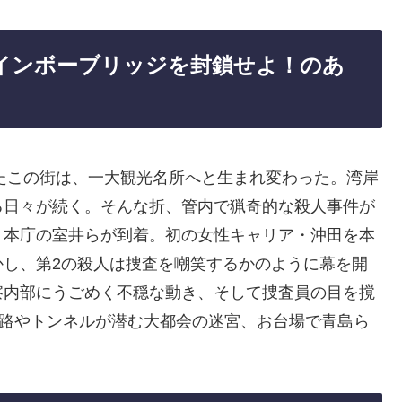
2 レインボーブリッジを封鎖せよ！のあ
ったこの街は、一大観光名所へと生まれ変わった。湾岸
る日々が続く。そんな折、管内で猟奇的な殺人事件が
く本庁の室井らが到着。初の女性キャリア・沖田を本
かし、第2の殺人は捜査を嘲笑するかのように幕を開
察内部にうごめく不穏な動き、そして捜査員の目を撹
道路やトンネルが潜む大都会の迷宮、お台場で青島ら