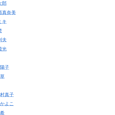
太郎
西真奈美
ミキ
繁
利夫
茂光
陽子
草
村真子
かよこ
希