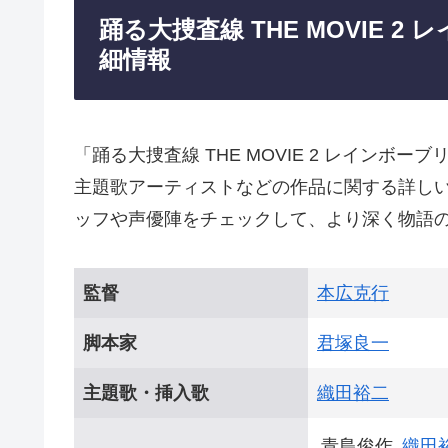
踊る大捜査線 THE MOVIE 
細情報
「踊る大捜査線 THE MOVIE 2 レイン
主題歌アーティストなどの作品に関する詳し
ッフや声優陣をチェックして、より深く物語
監督
本広克行
脚本家
君塚良一
主題歌・挿入歌
織田裕二
青島俊作
織田