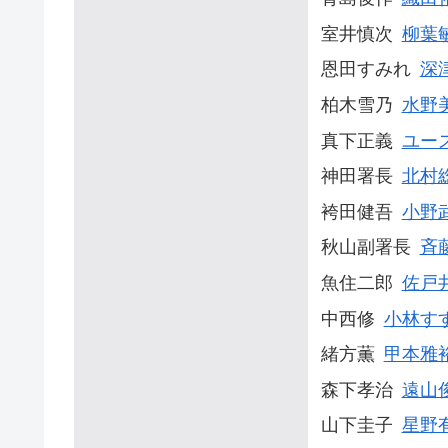
室井慎次
柳葉
恩田すみれ
深
柏木雪乃
水野
真下正義
ユー
神田署長
北村
袴田健吾
小野
秋山副署長
斉
魚住二郎
佐戸
中西修
小林す
緒方薫
甲本雅
森下孝治
遠山
山下圭子
星野