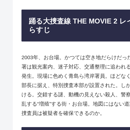
踊る大捜査線 THE MOVIE 
らすじ
2003年、お台場。かつては空き地だらけだ
署は観光案内、迷子対応、交通整理に追われ
発生。現場に色めく青島ら湾岸署員。ほどな
部長に据え、特別捜査本部が設置された。し
ける。交錯する謎、動機の見えない殺人、警
乱する“増殖”する街・お台場。地図にはない
捜査員は被疑者を確保できるのか。