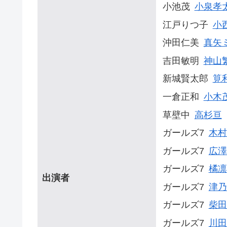
小池茂
小泉孝
江戸りつ子
小
沖田仁美
真矢
吉田敏明
神山
新城賢太郎
筧
一倉正和
小木
草壁中
高杉亘
ガールズ7
木村
ガールズ7
広澤
ガールズ7
橘凛
出演者
ガールズ7
津乃
ガールズ7
柴田
ガールズ7
川田