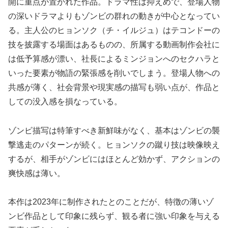
開に重点が置かれた作品。ドラマ性は抑えめで、登場人物
の深いドラマよりもゾンビの群れの動きが中心となってい
る。主人公のヒョンソク（チ・イルジュ）はテコンドーの
技を披露する場面はあるものの、所属する動画制作会社に
は低予算感が漂い、社長によるミンジョンへのセクハラと
いった要素が物語の緊張感を削いでしまう。登場人物への
共感が薄く、社会背景や現実感の描写も弱い点が、作品と
しての没入感を損なっている。
ゾンビ描写は特筆すべき新鮮味がなく、基本はゾンビの襲
撃逃走のパターンが続く。ヒョンソクの蹴り技は映像映え
するが、相手がゾンビにはほとんど効かず、アクションの
爽快感は薄い。
本作は2023年に制作されたとのことだが、特徴の薄いゾ
ンビ作品として印象に残らず、観る者に強い印象を与える