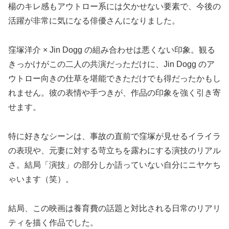
楊のキレ感もアウトロー系には欠かせない要素で、今後の
活躍が非常に気になる俳優さんになりました。
窪塚洋介 × Jin Dogg の組み合わせは悪くない印象。観る
きっかけがこの二人の共演だっただけに、Jin Dogg のア
ウトロー向きの仕草を堪能できただけでも得だったかもし
れません。彼の表情や手つきが、作品の印象を強く引き寄
せます。
特に好きなシーンは、事故の直前で窪塚が見せるイライラ
の表現や、元妻に対する苛立ちを露わにする演技のリアル
さ。結局「演技」の部分しか語っていない自分にニヤケち
ゃいます（笑）。
結局、この映画は養育費の話題と対比される日常のリアリ
ティを描く作品でした。