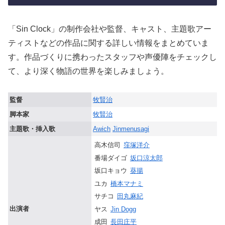
「Sin Clock」の制作会社や監督、キャスト、主題歌アー
ティストなどの作品に関する詳しい情報をまとめていま
す。作品づくりに携わったスタッフや声優陣をチェックし
て、より深く物語の世界を楽しみましょう。
監督
牧賢治
脚本家
牧賢治
主題歌・挿入歌
Awich
Jinmenusagi
高木信司
窪塚洋介
番場ダイゴ
坂口涼太郎
坂口キョウ
葵揚
ユカ
橋本マナミ
サチコ
田丸麻紀
出演者
ヤス
Jin Dogg
成田
長田庄平