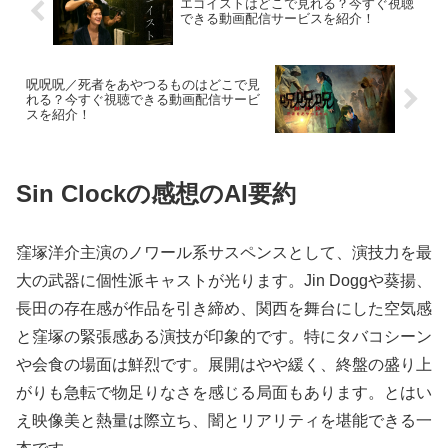
エゴイストはどこで見れる？今すぐ視聴
できる動画配信サービスを紹介！
呪呪呪／死者をあやつるものはどこで見
れる？今すぐ視聴できる動画配信サービ
スを紹介！
Sin Clockの感想のAI要約
窪塚洋介主演のノワール系サスペンスとして、演技力を最
大の武器に個性派キャストが光ります。Jin Doggや葵揚、
長田の存在感が作品を引き締め、関西を舞台にした空気感
と窪塚の緊張感ある演技が印象的です。特にタバコシーン
や会食の場面は鮮烈です。展開はやや緩く、終盤の盛り上
がりも急転で物足りなさを感じる局面もあります。とはい
え映像美と熱量は際立ち、闇とリアリティを堪能できる一