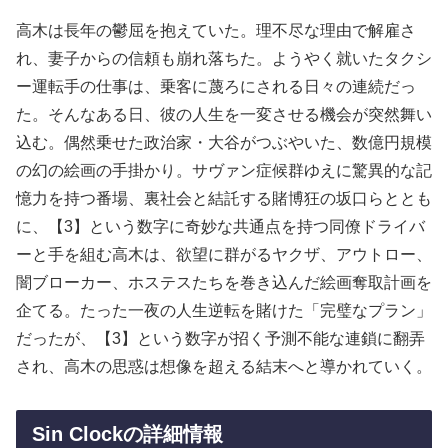
高木は長年の鬱屈を抱えていた。理不尽な理由で解雇さ
れ、妻子からの信頼も崩れ落ちた。ようやく就いたタクシ
ー運転手の仕事は、乗客に蔑ろにされる日々の連続だっ
た。そんなある日、彼の人生を一変させる機会が突然舞い
込む。偶然乗せた政治家・大谷がつぶやいた、数億円規模
の幻の絵画の手掛かり。サヴァン症候群ゆえに驚異的な記
憶力を持つ番場、裏社会と結託する賭博狂の坂口らととも
に、【3】という数字に奇妙な共通点を持つ同僚ドライバ
ーと手を組む高木は、欲望に群がるヤクザ、アウトロー、
闇ブローカー、ホステスたちを巻き込んだ絵画奪取計画を
企てる。たった一夜の人生逆転を賭けた「完璧なプラン」
だったが、【3】という数字が招く予測不能な連鎖に翻弄
され、高木の思惑は想像を超える結末へと導かれていく。
Sin Clockの詳細情報