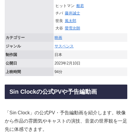
ヒットマン
般若
チバ
藤井誠士
世良
風太郎
大谷
螢雪次朗
カテゴリー
映画
ジャンル
サスペンス
制作国
日本
公開日
2023年2月10日
上映時間
94分
Sin Clockの公式PVや予告編動画
「Sin Clock」の公式PV・予告編動画を紹介します。映像
から作品の雰囲気やキャストの演技、音楽の世界観を一足
先に体感できます。