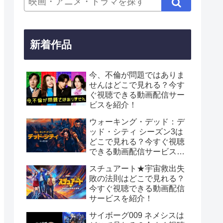
新着作品
今、不倫が問題ではありま
せんはどこで見れる？今す
ぐ視聴できる動画配信サー
ビスを紹介！
ウォーキング・デッド：デ
ッド・シティ シーズン3は
どこで見れる？今すぐ視聴
できる動画配信サービスを
紹介！
スチュアート★宇宙救出失
敗の法則はどこで見れる？
今すぐ視聴できる動画配信
サービスを紹介！
サイボーグ009 ネメシスは