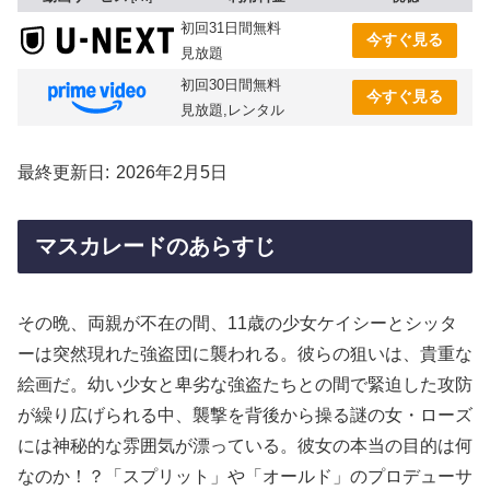
初回31日間無料
今すぐ見る
見放題
初回30日間無料
今すぐ見る
見放題,レンタル
最終更新日
2026年2月5日
マスカレードのあらすじ
その晩、両親が不在の間、11歳の少女ケイシーとシッタ
ーは突然現れた強盗団に襲われる。彼らの狙いは、貴重な
絵画だ。幼い少女と卑劣な強盗たちとの間で緊迫した攻防
が繰り広げられる中、襲撃を背後から操る謎の女・ローズ
には神秘的な雰囲気が漂っている。彼女の本当の目的は何
なのか！？「スプリット」や「オールド」のプロデューサ