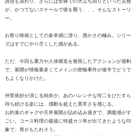
誘惑も加わり、さらには全裸での大立ち回りといった災難
が、かつてないスケールで彼を襲う、、、そんなストーリ
ー。
お祭り映画としての多幸感に浸り、愚かさの極み。シリー
ズはすでにやり尽くした感がある。
ただ、今回も重力や人体構造を無視したアクションが過剰
で、展開が情報量多くてメインの密輸事件が後半でどうで
もよくなりかけた。
仲里依紗が演じる純奈が、あのハレンチな玲二をひたすら
待ち続ける姿には、感動を超えた異常さを感じる。
お約束のギャグや天丼展開が詰め込み過ぎで、満腹感がす
ごい。コース料理の最後に特盛カツ丼が出てきたような印
象で、胃がもたれそう。