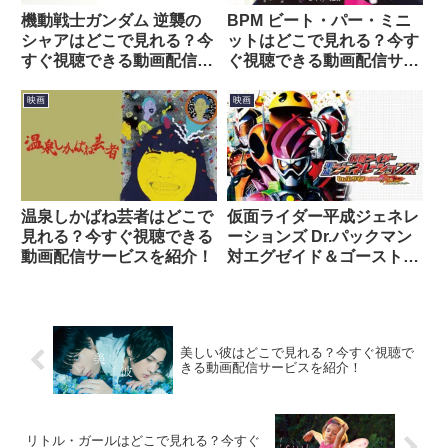
機動戦士ガンダム 逆襲の
BPM ビート・パー・ミニ
シャアはどこで見れる？今
ットはどこで見れる？今す
すぐ視聴できる動画配信サ
ぐ視聴できる動画配信サー
ービスを紹介！
ビスを紹介！
映画
映画
温泉しかばね芸者はどこで
仮面ライダー平成ジェネレ
見れる？今すぐ視聴できる
ーションズ Dr.パックマン
動画配信サービスを紹介！
対エグゼイド＆ゴースト
with レジェンドライダーは
どこで見れる？今すぐ視聴
できる動画配信サービスを
紹介！
美しい彼はどこで見れる？今すぐ視聴で
きる動画配信サービスを紹介！
リトル・ガールはどこで見れる？今すぐ