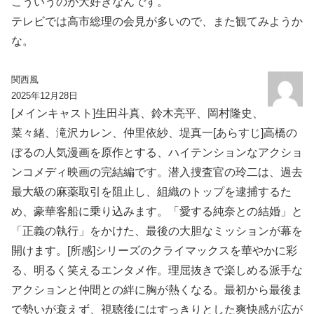
こういうのが大好きなんです。
テレビでは高市総理の会見が多いので、また観てみようか
な。
関西風
2025年12月28日
[メインキャスト]生田斗真、鈴木亮平、岡村隆史、
菜々緒、滝沢カレン、仲里依紗、堤真一[あらすじ]高橋の
ぼるの人気漫画を原作とする、ハイテンションなアクショ
ンコメディ映画の完結編です。潜入捜査官の玲二は、過去
最大級の麻薬取引を阻止し、組織のトップを逮捕するた
め、豪華客船に乗り込みます。「愛する純奈との結婚」と
「正義の執行」をかけた、最後の大胆なミッションが幕を
開けます。[所感]シリーズのクライマックスを華やかに彩
る、明るく笑えるエンタメ作。理屈抜きで楽しめる派手な
アクションと仲間との絆に胸が熱くなる。最初から最後ま
で勢いが衰えず、視聴後にはすっきりとした爽快感が広が