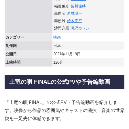
福澄独歩
皆川猿時
轟周宝
岩城滉一
轟烈雄
鈴木亮平
沙門夕磨
滝沢カレン
カテゴリー
映画
制作国
日本
公開日
2021年11月19日
上映時間
128分
土竜の唄 FINALの公式PVや予告編動画
「土竜の唄 FINAL」の公式PV・予告編動画を紹介しま
す。映像から作品の雰囲気やキャストの演技、音楽の世界
観を一足先に体感できます。