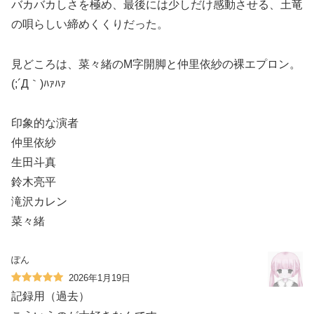
バカバカしさを極め、最後には少しだけ感動させる、土竜
の唄らしい締めくくりだった。
見どころは、菜々緒のM字開脚と仲里依紗の裸エプロン。
(;´Д｀)ﾊｧﾊｧ
印象的な演者
仲里依紗
生田斗真
鈴木亮平
滝沢カレン
菜々緒
ぽん
2026年1月19日
記録用（過去）