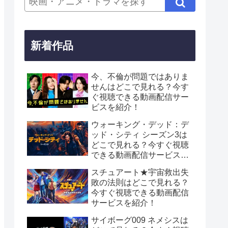
新着作品
今、不倫が問題ではありま
せんはどこで見れる？今す
ぐ視聴できる動画配信サー
ビスを紹介！
ウォーキング・デッド：デ
ッド・シティ シーズン3は
どこで見れる？今すぐ視聴
できる動画配信サービスを
紹介！
スチュアート★宇宙救出失
敗の法則はどこで見れる？
今すぐ視聴できる動画配信
サービスを紹介！
サイボーグ009 ネメシスは