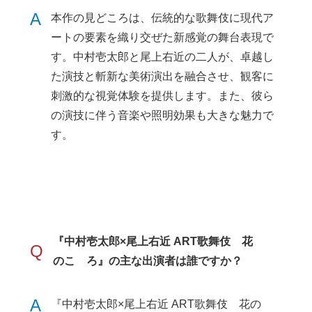
A
本作の見どころは、伝統的な歌舞伎に現代ア
ートの要素を織り交ぜた新感覚の舞台表現で
す。中村壱太郎と尾上右近の二人が、卓越し
た演技と斬新な美術演出を融合させ、観客に
刺激的な視覚体験を提供します。また、彼ら
の演技に伴う音楽や照明効果も大きな魅力で
す。
『中村壱太郎×尾上右近 ART歌舞伎 花
Q
のこゝろ』の主な出演者は誰ですか？
A
『中村壱太郎×尾上右近 ART歌舞伎 花の