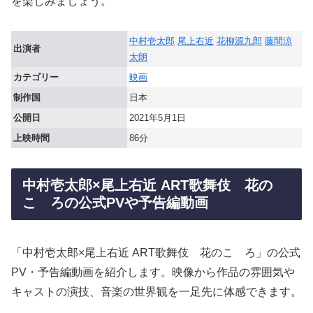
を楽しみましょう。
中村壱太郎
尾上右近
花柳源九郎
藤間涼
出演者
太朗
カテゴリー
映画
制作国
日本
公開日
2021年5月1日
上映時間
86分
中村壱太郎×尾上右近 ART歌舞伎 花の
こゝろの公式PVや予告編動画
「中村壱太郎×尾上右近 ART歌舞伎 花のこゝろ」の公式
PV・予告編動画を紹介します。映像から作品の雰囲気や
キャストの演技、音楽の世界観を一足先に体感できます。