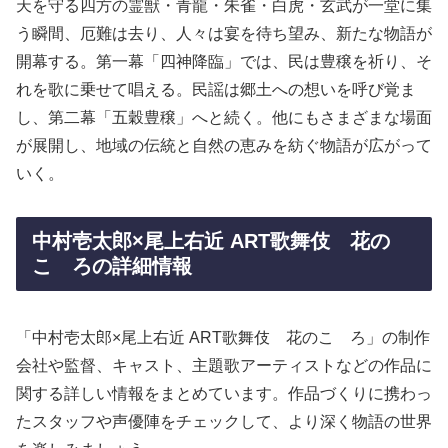
天を守る四方の霊獣・青龍・朱雀・白虎・玄武が一堂に集
う瞬間、厄難は去り、人々は宴を待ち望み、新たな物語が
開幕する。第一幕「四神降臨」では、民は豊穣を祈り、そ
れを歌に乗せて唱える。民謡は郷土への想いを呼び覚ま
し、第二幕「五穀豊穣」へと続く。他にもさまざまな場面
が展開し、地域の伝統と自然の恵みを紡ぐ物語が広がって
いく。
中村壱太郎×尾上右近 ART歌舞伎 花の
こゝろの詳細情報
「中村壱太郎×尾上右近 ART歌舞伎 花のこゝろ」の制作
会社や監督、キャスト、主題歌アーティストなどの作品に
関する詳しい情報をまとめています。作品づくりに携わっ
たスタッフや声優陣をチェックして、より深く物語の世界