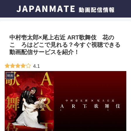
中村壱太郎×尾上右近 ART歌舞伎 花の
こゝろはどこで見れる？今すぐ視聴できる
動画配信サービスを紹介！
4.1
映画