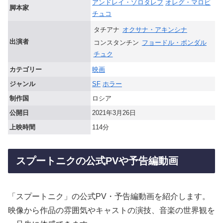
アンドレイ・ゾロタレフ
オレグ・マロビ
脚本家
チュコ
タチアナ
オクサナ・アキンシナ
出演者
コンスタンチン
フョードル・ボンダル
チュク
カテゴリー
映画
ジャンル
SF
ホラー
制作国
ロシア
公開日
2021年3月26日
上映時間
114分
スプートニクの公式PVや予告編動画
「スプートニク」の公式PV・予告編動画を紹介します。
映像から作品の雰囲気やキャストの演技、音楽の世界観を