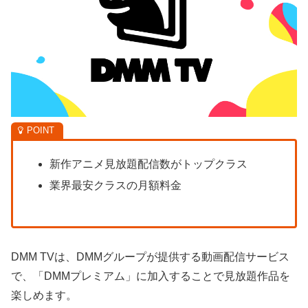
新作アニメ見放題配信数がトップクラス
業界最安クラスの月額料金
DMM TVは、DMMグループが提供する動画配信サービス
で、「DMMプレミアム」に加入することで見放題作品を
楽しめます。