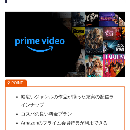
幅広いジャンルの作品が揃った充実の配信ラ
インナップ
コスパの良い料金プラン
Amazonのプライム会員特典が利用できる