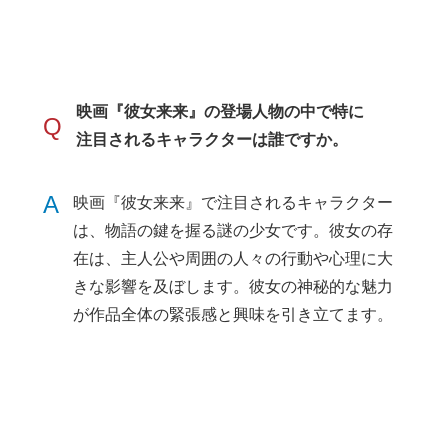
映画『彼女来来』の登場人物の中で特に
Q
注目されるキャラクターは誰ですか。
A
映画『彼女来来』で注目されるキャラクター
は、物語の鍵を握る謎の少女です。彼女の存
在は、主人公や周囲の人々の行動や心理に大
きな影響を及ぼします。彼女の神秘的な魅力
が作品全体の緊張感と興味を引き立てます。