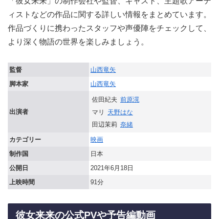
「彼女来来」の制作会社や監督、キャスト、主題歌アーテ
ィストなどの作品に関する詳しい情報をまとめています。
作品づくりに携わったスタッフや声優陣をチェックして、
より深く物語の世界を楽しみましょう。
監督
山西竜矢
脚本家
山西竜矢
佐⽥紀夫
前原滉
出演者
マリ
天野はな
⽥辺茉莉
奈緒
カテゴリー
映画
制作国
日本
公開日
2021年6月18日
上映時間
91分
彼女来来の公式PVや予告編動画