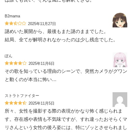
B2mama
2025年11月27日
謎めいた展開から、最後もまた謎のままでした。
結局、全てが解明されなかったのは少し残念でした。
ぽん
2025年11月6日
その歌を知っている理由のシーンで、突然カメラがグワン
と動くのが本当に怖い…
ストラトファイター
2025年11月5日
所々、女性を撮影する際の表現がかなり怖く感じられま
す。存在感や表情も不気味ですが、すれ違ったおそらくマ
リさんという女性の後ろ姿には、特にゾッとさせられまし