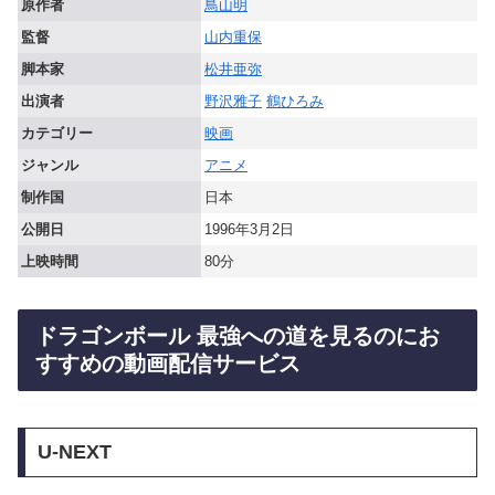
原作者
鳥山明
監督
山内重保
脚本家
松井亜弥
出演者
野沢雅子
鶴ひろみ
カテゴリー
映画
ジャンル
アニメ
制作国
日本
公開日
1996年3月2日
上映時間
80分
ドラゴンボール 最強への道を見るのにお
すすめの動画配信サービス
U-NEXT