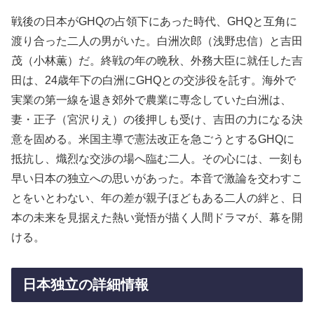
戦後の日本がGHQの占領下にあった時代、GHQと互角に
渡り合った二人の男がいた。白洲次郎（浅野忠信）と吉田
茂（小林薫）だ。終戦の年の晩秋、外務大臣に就任した吉
田は、24歳年下の白洲にGHQとの交渉役を託す。海外で
実業の第一線を退き郊外で農業に専念していた白洲は、
妻・正子（宮沢りえ）の後押しも受け、吉田の力になる決
意を固める。米国主導で憲法改正を急ごうとするGHQに
抵抗し、熾烈な交渉の場へ臨む二人。その心には、一刻も
早い日本の独立への思いがあった。本音で激論を交わすこ
とをいとわない、年の差が親子ほどもある二人の絆と、日
本の未来を見据えた熱い覚悟が描く人間ドラマが、幕を開
ける。
日本独立の詳細情報