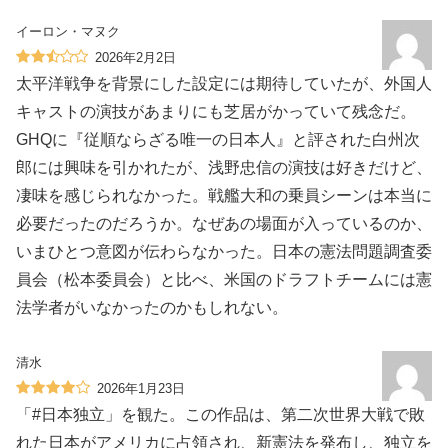
イーロン・マヌク
2026年2月2日
太平洋戦争を背景にした設定には期待していたが、外国人
キャストの演技があまりにも芝居がかっていて残念だ。
GHQに『従順ならざる唯一の日本人』と評された白州次
郎には興味を引かれたが、浅野忠信の演技は好きだけど、
凄味を感じられなかった。戦艦大和の乗員シーンは本当に
必要だったのだろうか。なぜあの場面が入っているのか、
いまひとつ意図が伝わらなかった。日本の憲法問題調査委
員会（松本委員会）と比べ、米国のドラフトチームには憲
法学者がいなかったのかもしれない。
清水
2026年1月23日
「#日本独立」を観た。この作品は、第二次世界大戦で敗
れた日本がアメリカに占領され、新憲法を発布し、独立を