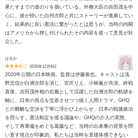
果たすまでの道のりを描いている。外務大臣の吉田茂を中
心に、彼が招いた白州次郎と共にストーリーが進展してい
く。結果的に良い憲法に繋がったとは思うが、当時の内閣
はアメリカから押し付けられたその内容を巡って意見が対
立した。
はるか
2025年12月8日
2020年公開の日本映画。監督は伊藤俊也。キャストは浅
野忠信が白洲次郎を演じ、宮沢りえ、小林薫が共演。終戦
直後、吉田茂外相の右腕として活躍した白洲次郎の軌跡を
軸に、日米の視点を交差させつつ描く人間ドラマ。GHQ
との難解な交渉を丁寧に浮かび上がらせ、日本の戦後政治
を照らす。憲法制定を巡る議論や、GHQの介入の実態、
そして再軍備をめぐる葛藤など、当時の出来事の背景を問
い直す視点が印象的。私たちは当時を直接体感できない