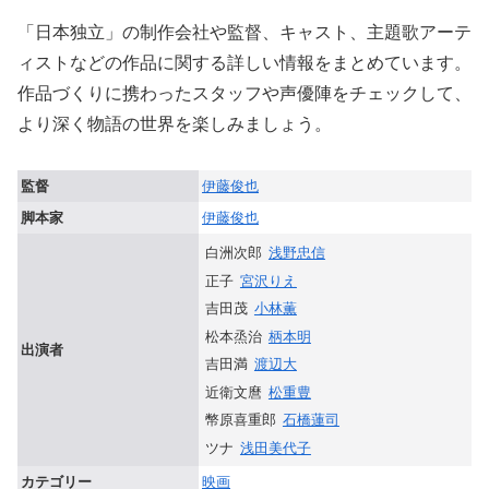
「日本独立」の制作会社や監督、キャスト、主題歌アーテ
ィストなどの作品に関する詳しい情報をまとめています。
作品づくりに携わったスタッフや声優陣をチェックして、
より深く物語の世界を楽しみましょう。
監督
伊藤俊也
脚本家
伊藤俊也
⽩洲次郎
浅野忠信
正⼦
宮沢りえ
吉⽥茂
小林薫
松本烝治
柄本明
出演者
吉⽥満
渡辺大
近衛⽂麿
松重豊
幣原喜重郎
石橋蓮司
ツナ
浅田美代子
カテゴリー
映画