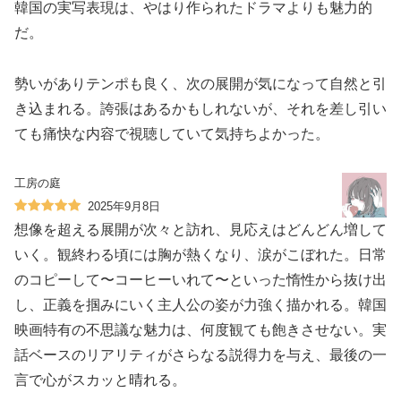
韓国の実写表現は、やはり作られたドラマよりも魅力的
だ。
勢いがありテンポも良く、次の展開が気になって自然と引
き込まれる。誇張はあるかもしれないが、それを差し引い
ても痛快な内容で視聴していて気持ちよかった。
工房の庭
2025年9月8日
想像を超える展開が次々と訪れ、見応えはどんどん増して
いく。観終わる頃には胸が熱くなり、涙がこぼれた。日常
のコピーして〜コーヒーいれて〜といった惰性から抜け出
し、正義を掴みにいく主人公の姿が力強く描かれる。韓国
映画特有の不思議な魅力は、何度観ても飽きさせない。実
話ベースのリアリティがさらなる説得力を与え、最後の一
言で心がスカッと晴れる。