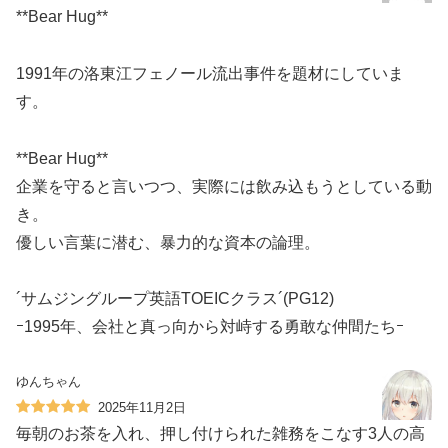
**Bear Hug**
︎1991年の洛東江フェノール流出事件を題材にしていま
す。
**Bear Hug**
企業を守ると言いつつ、実際には飲み込もうとしている動
き。
優しい言葉に潜む、暴力的な資本の論理。
´サムジングループ英語TOEICクラス´(PG12)
ｰ1995年、会社と真っ向から対峙する勇敢な仲間たちｰ
ゆんちゃん
2025年11月2日
毎朝のお茶を入れ、押し付けられた雑務をこなす3人の高