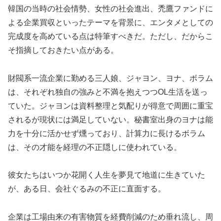
韓国の当時の社会情勢、女性の社会進出、禿鷹ファンドに
よる企業買収といったテーマを背景に、エンタメとしての
完成度を高めている点は特筆すべきだ。ただし、だからこ
そ指摘しておきたい点がある。
財閥系一流企業に勤める三人娘、ジャヨン、ヨナ、ボラム
は、それぞれ独自の強みと不満を抱えつつOL生活を送っ
ていた。ジャヨンは資料整理と気配りが得意で周囲に重宝
されるが現状には満足していない。秘書室出身のヨナは能
力を十分に活かせず燻っており、計算力に長けるボラム
は、その才能を経理の不正隠しに使われている。
彼女たちはいつか花開く人生を夢見て地道に生きていた
が、ある日、会社ぐるみの不正に直面する。
企業は工場由来の有害物質を経費削減のため垂れ流し、周