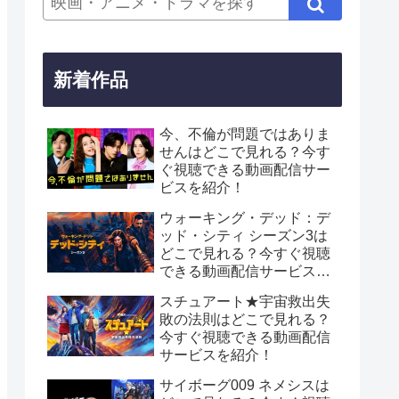
新着作品
今、不倫が問題ではありま
せんはどこで見れる？今す
ぐ視聴できる動画配信サー
ビスを紹介！
ウォーキング・デッド：デ
ッド・シティ シーズン3は
どこで見れる？今すぐ視聴
できる動画配信サービスを
紹介！
スチュアート★宇宙救出失
敗の法則はどこで見れる？
今すぐ視聴できる動画配信
サービスを紹介！
サイボーグ009 ネメシスは