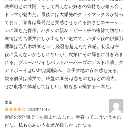
映画組との共闘、そして言えない好きの気持ちが絡み合う
ドラマが魅力だ。最後には大爆発のクライマックスが待っ
ており、青春は爆発だと実感させられる熱さとエモーショ
ンに満ちた傑作。ハダシの親友・ビート板の複雑で切ない
表情は河合優実にしか出せない魅力で、ハダシ役の伊藤万
理華は元乃木坂46という経歴を超えた存在感。初見は主
役に見えないかもしれないが、次第にその輝きに引き込ま
れる。ブルーハワイもバッドバーバーズのゲスト出演、ダ
ディボーイはCMでお馴染み、金子大地の存在感も光る。
観る価値は確実で、終盤の30分は息をのむほどの迫力。
ぜひ劇場で体感してほしい。観なきゃ損する一本だ。
鬼雀
2026年4月4日
冒頭の5分間で心を掴まれました。青春ってこういうもの
だな、私もああいう友達が欲しかったなぁ