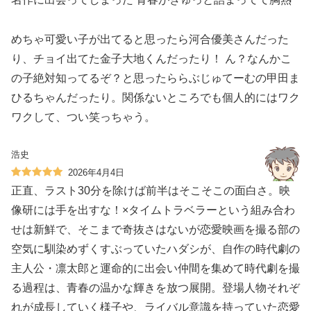
めちゃ可愛い子が出てると思ったら河合優美さんだった
り、チョイ出てた金子大地くんだったり！ ん？なんかこ
の子絶対知ってるぞ？と思ったららぶじゅてーむの甲田ま
ひるちゃんだったり。関係ないところでも個人的にはワク
ワクして、つい笑っちゃう。
浩史
2026年4月4日
正直、ラスト30分を除けば前半はそこそこの面白さ。映
像研には手を出すな！×タイムトラベラーという組み合わ
せは新鮮で、そこまで奇抜さはないが恋愛映画を撮る部の
空気に馴染めずくすぶっていたハダシが、自作の時代劇の
主人公・凛太郎と運命的に出会い仲間を集めて時代劇を撮
る過程は、青春の温かな輝きを放つ展開。登場人物それぞ
れが成長していく様子や、ライバル意識を持っていた恋愛