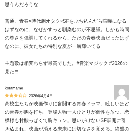
思うんだろうな
普通、青春×時代劇オタク×SFをぶち込んだら喧嘩になる
はずなのに、なぜかすっと馴染むのが不思議。しかも時間
の尊さを強調してくれるから、ただの青春映画だったはず
なのに、彼女たちの特別な夏が一層輝いてる
主題歌は相変わらず最高でした。#音楽マジック #2026の
見たヨ️
koramame
2026年4月4日
高校生たちが映画作りに奮闘する青春ドラマ。眩しいほど
の青春が胸を打ち、登場人物一人ひとりが個性を放つ。恋
模様も甘酸っぱくて胸キュン。思いがけないSF展開に引
き込まれ、映画が消える未来には切なさを覚える。終盤の