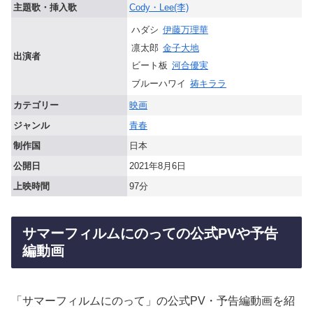
主題歌・挿入歌
Cody・Lee(李)
ハダシ
伊藤万理華
凛太郎
金子大地
出演者
ビート板
河合優実
ブルーハワイ
祷キララ
カテゴリー
映画
ジャンル
青春
制作国
日本
公開日
2021年8月6日
上映時間
97分
サマーフィルムにのっての公式PVや予告
編動画
「サマーフィルムにのって」の公式PV・予告編動画を紹