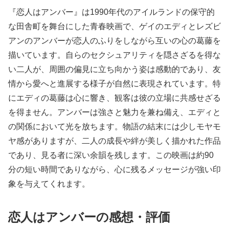
『恋人はアンバー』は1990年代のアイルランドの保守的
な田舎町を舞台にした青春映画で、ゲイのエディとレズビ
アンのアンバーが恋人のふりをしながら互いの心の葛藤を
描いています。自らのセクシュアリティを隠さざるを得な
い二人が、周囲の偏見に立ち向かう姿は感動的であり、友
情から愛へと進展する様子が自然に表現されています。特
にエディの葛藤は心に響き、観客は彼の立場に共感せざる
を得ません。アンバーは強さと魅力を兼ね備え、エディと
の関係において光を放ちます。物語の結末には少しモヤモ
ヤ感がありますが、二人の成長や絆が美しく描かれた作品
であり、見る者に深い余韻を残します。この映画は約90
分の短い時間でありながら、心に残るメッセージが強い印
象を与えてくれます。
恋人はアンバーの感想・評価