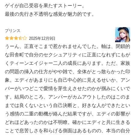
ゲイが自己受容を果たすストーリー。
最後の先行き不透明な感覚が魅力的です。
プリンス
2025年12月9日
うーん、正直そこまで惹かれませんでした。軸は、閉鎖的
な田舎町で自分のセクシュアリティに正直になれずにもが
くティーンエイジャー二人の成長にあります。ただ、家族
の問題の挿入の仕方がやや雑で、全体がとっ散らかった印
象。エディがあまりにも自己中心的に見えるせいか、アン
バーがいつどこで愛情を芽生えさせたのかが掴みにくいで
す。結局のところ、アンバーがカムアウトしたのはこのま
までは良くないという自己決断と、好きな人ができたとい
う感情の二重の動機が絡んだ結果ですが、エディの影響が
どれほどあったのかは不明瞭。確かにエディと共に生きる
ことで息苦しさを和らげる側面はあるものの、本当の自分