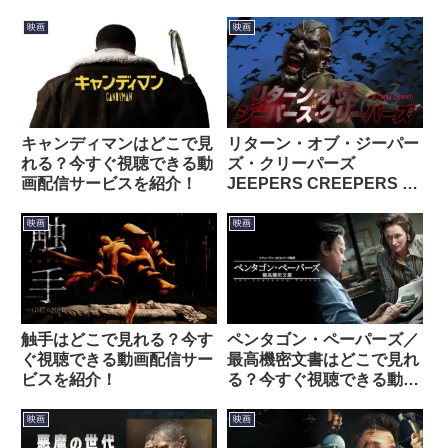
映画
映画
キャンディマンはどこで見
リターン・オブ・ジーパー
れる？今すぐ視聴できる動
ズ・クリーパーズ
画配信サービスを紹介！
JEEPERS CREEPERS 3
はどこで見れる？今すぐ視
聴できる動画配信サービス
映画
映画
を紹介！
触手はどこで見れる？今す
ペンタゴン・ペーパーズ／
ぐ視聴できる動画配信サー
最高機密文書はどこで見れ
ビスを紹介！
る？今すぐ視聴できる動画
配信サービスを紹介！
映画
映画