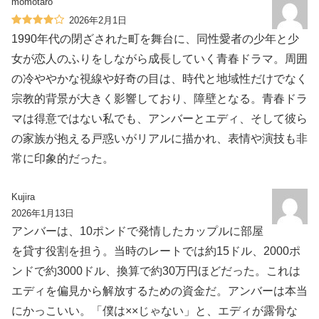
momotaro
2026年2月1日
1990年代の閉ざされた町を舞台に、同性愛者の少年と少
女が恋人のふりをしながら成長していく青春ドラマ。周囲
の冷ややかな視線や好奇の目は、時代と地域性だけでなく
宗教的背景が大きく影響しており、障壁となる。青春ドラ
マは得意ではない私でも、アンバーとエディ、そして彼ら
の家族が抱える戸惑いがリアルに描かれ、表情や演技も非
常に印象的だった。
Kujira
2026年1月13日
アンバーは、10ポンドで発情したカップルに部屋
を貸す役割を担う。当時のレートでは約15ドル、2000ポ
ンドで約3000ドル、換算で約30万円ほどだった。これは
エディを偏見から解放するための資金だ。アンバーは本当
にかっこいい。「僕は××じゃない」と、エディが露骨な