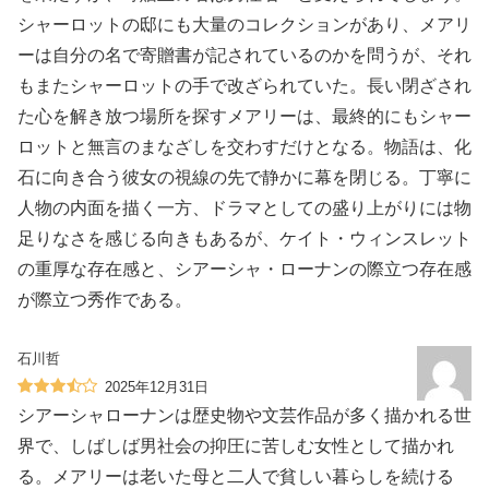
シャーロットの邸にも大量のコレクションがあり、メアリ
ーは自分の名で寄贈書が記されているのかを問うが、それ
もまたシャーロットの手で改ざられていた。長い閉ざされ
た心を解き放つ場所を探すメアリーは、最終的にもシャー
ロットと無言のまなざしを交わすだけとなる。物語は、化
石に向き合う彼女の視線の先で静かに幕を閉じる。丁寧に
人物の内面を描く一方、ドラマとしての盛り上がりには物
足りなさを感じる向きもあるが、ケイト・ウィンスレット
の重厚な存在感と、シアーシャ・ローナンの際立つ存在感
が際立つ秀作である。
石川哲
2025年12月31日
シアーシャローナンは歴史物や文芸作品が多く描かれる世
界で、しばしば男社会の抑圧に苦しむ女性として描かれ
る。メアリーは老いた母と二人で貧しい暮らしを続ける