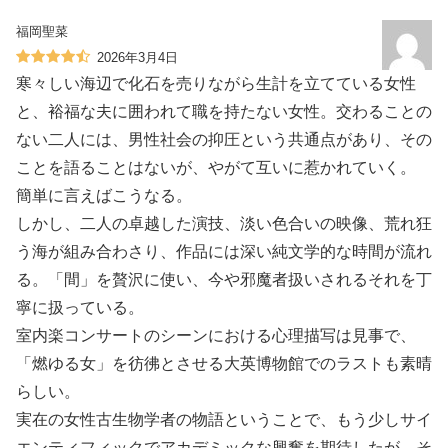
福岡聖菜
2026年3月4日
寒々しい海辺で化石を売りながら生計を立てている女性
と、裕福な夫に囲われて職を持たない女性。交わることの
ない二人には、男性社会の抑圧という共通点があり、その
ことを語ることはないが、やがて互いに惹かれていく。
簡単に言えばこうなる。
しかし、二人の卓越した演技、淡い色合いの映像、荒れ狂
う海が組み合わさり、作品には深い純文学的な時間が流れ
る。「間」を贅沢に使い、今や邪魔者扱いされるそれを丁
寧に扱っている。
室内楽コンサートのシーンにおける心理描写は見事で、
「燃ゆる女」を彷彿とさせる大英博物館でのラストも素晴
らしい。
実在の女性古生物学者の物語ということで、もう少しサイ
エンティフィックでアカデミックな興奮を期待したが、そ