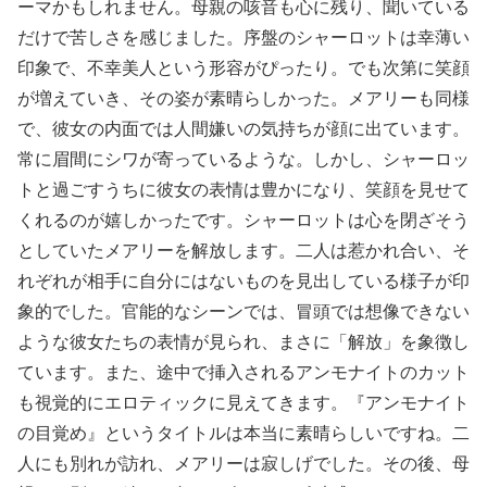
ーマかもしれません。母親の咳音も心に残り、聞いている
だけで苦しさを感じました。序盤のシャーロットは幸薄い
印象で、不幸美人という形容がぴったり。でも次第に笑顔
が増えていき、その姿が素晴らしかった。メアリーも同様
で、彼女の内面では人間嫌いの気持ちが顔に出ています。
常に眉間にシワが寄っているような。しかし、シャーロッ
トと過ごすうちに彼女の表情は豊かになり、笑顔を見せて
くれるのが嬉しかったです。シャーロットは心を閉ざそう
としていたメアリーを解放します。二人は惹かれ合い、そ
れぞれが相手に自分にはないものを見出している様子が印
象的でした。官能的なシーンでは、冒頭では想像できない
ような彼女たちの表情が見られ、まさに「解放」を象徴し
ています。また、途中で挿入されるアンモナイトのカット
も視覚的にエロティックに見えてきます。『アンモナイト
の目覚め』というタイトルは本当に素晴らしいですね。二
人にも別れが訪れ、メアリーは寂しげでした。その後、母