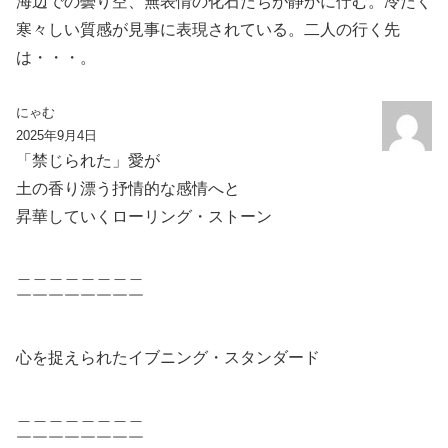
海辺での曇り空、無表情の化石たちが静かに佇む。冷たく
寒々しい質感が見事に表現されている。二人の行く先
は・・・。
にゃむ
2025年9月4日
「禁じられた」愛が
土の香り漂う抒情的な感情へと
昇華していくローリング・ストーン
＿＿＿＿＿＿＿＿
￣￣￣￣￣￣￣￣
心を捉えられたイブニング・スタンダード
＿＿＿＿＿＿＿＿
￣￣￣￣￣￣￣￣