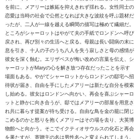
を前に、メアリーは嫉妬を抑えきれず揺れる。女性同士の
恋愛は当時の社会で公然となれば大きな波紋を呼ぶ題材だ
ったが、二人が一線を越える瞬間の描写は極めて繊細だ。
ところがシャーロットはやがて夫の手紙でロンドンへ呼び
戻され、再び別々の生活へと戻る。母親は長い闘病の末に
息を引き、十人の子のうち八人を失う寂しさと母の感情が
彼女を深く蝕む。エリザベスが悔い改めの言葉を伝え、シ
ャーロットがMaryの心を解き放つ存在だったことを示す
場面もある。やがてシャーロットからロンドンの邸宅へ招
待状が届き、自由を手にしたメアリーは新たな自分を模索
し始める。彼女はロンドンへ向かい、再会を喜ぶシャーロ
ットと静かに向き合うが、邸ではメアリーの部屋を用意さ
れ共に暮らす提案が待ち受ける。自由な鳥を金の籠に閉じ
こめるのかと怒りを抱くメアリーはその場を去り、大英博
物館へと向かう。そこでイクティオサウルスの化石と再会
を果たすが、寄贈主の名は男性名へと変えられてしまう。