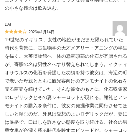
の小さな残念は飲み込む。
DAI
2026年1月14日
19世紀のイギリス、女性の地位がまだまだ限られていた
時代を背景に、古生物学の天才メアリー・アニングの半生
を描く。大英博物館へ一体の恐竜頭部の化石が寄贈される
が、寄贈の名は男性名へすり替えられてしまう。イクティ
オサウルスの化石を発掘した功績を持つ彼女は、海辺の町
で老いた母親とともに観光客向けのアンモナイトの化石を
売る商売を続けていた。そんな彼女のもとに、化石収集家
のロデリックとその妻シャーロットが現れる。謝礼とアン
モナイトの購入を条件に、彼女の発掘作業に同行させてほ
しいと頼むのだ。外見は愛想のよいロデリックだが、妻に
は厳格で、口出しを許さない態度を取り続ける。社会の男
尊女卑が色濃く残る時代を映すエピソードだ。シャーロッ