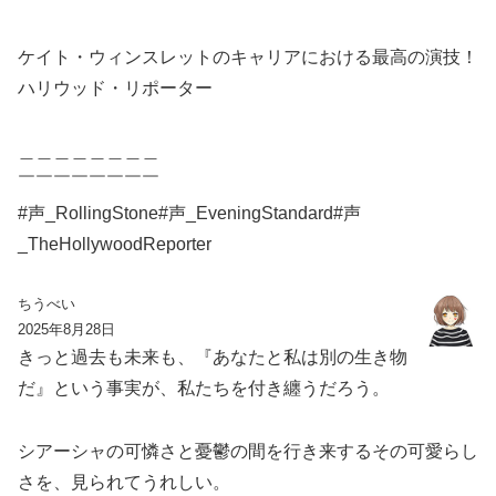
ケイト・ウィンスレットのキャリアにおける最高の演技！
ハリウッド・リポーター
＿＿＿＿＿＿＿＿
￣￣￣￣￣￣￣￣
#声_RollingStone#声_EveningStandard#声
_TheHollywoodReporter
ちうべい
2025年8月28日
きっと過去も未来も、『あなたと私は別の生き物
だ』という事実が、私たちを付き纏うだろう。
シアーシャの可憐さと憂鬱の間を行き来するその可愛らし
さを、見られてうれしい。