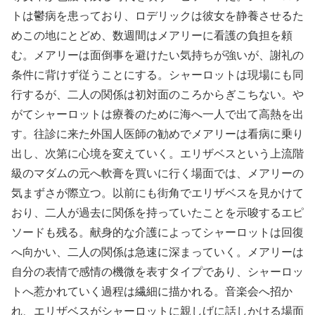
トは鬱病を患っており、ロデリックは彼女を静養させるた
めこの地にとどめ、数週間はメアリーに看護の負担を頼
む。メアリーは面倒事を避けたい気持ちが強いが、謝礼の
条件に背けず従うことにする。シャーロットは現場にも同
行するが、二人の関係は初対面のころからぎこちない。や
がてシャーロットは療養のために海へ一人で出て高熱を出
す。往診に来た外国人医師の勧めでメアリーは看病に乗り
出し、次第に心境を変えていく。エリザベスという上流階
級のマダムの元へ軟膏を買いに行く場面では、メアリーの
気まずさが際立つ。以前にも街角でエリザベスを見かけて
おり、二人が過去に関係を持っていたことを示唆するエピ
ソードも残る。献身的な介護によってシャーロットは回復
へ向かい、二人の関係は急速に深まっていく。メアリーは
自分の表情で感情の機微を表すタイプであり、シャーロッ
トへ惹かれていく過程は繊細に描かれる。音楽会へ招か
れ、エリザベスがシャーロットに親しげに話しかける場面