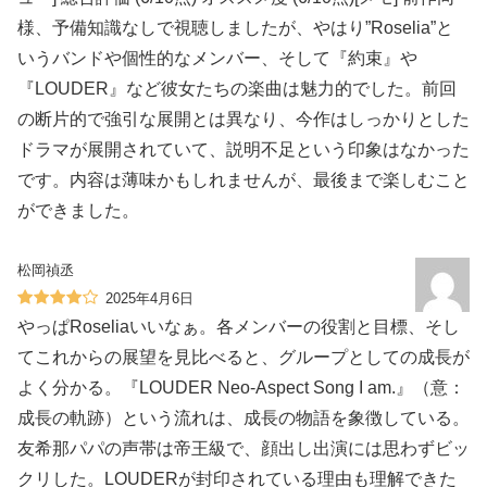
様、予備知識なしで視聴しましたが、やはり”Roselia”と
いうバンドや個性的なメンバー、そして『約束』や
『LOUDER』など彼女たちの楽曲は魅力的でした。前回
の断片的で強引な展開とは異なり、今作はしっかりとした
ドラマが展開されていて、説明不足という印象はなかった
です。内容は薄味かもしれませんが、最後まで楽しむこと
ができました。
松岡禎丞
2025年4月6日
やっぱRoseliaいいなぁ。各メンバーの役割と目標、そし
てこれからの展望を見比べると、グループとしての成長が
よく分かる。『LOUDER Neo-Aspect Song I am.』（意：
成長の軌跡）という流れは、成長の物語を象徴している。
友希那パパの声帯は帝王級で、顔出し出演には思わずビッ
クリした。LOUDERが封印されている理由も理解できた