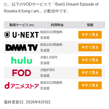
た。以下のVODサービスで「BanG Dream! Episode of
Roselia II:Song I am.」が配信中です。
動画サービス
利用料金
視聴
PR
初回31日間無料
今すぐ見る
見放題
初回14日間無料
今すぐ見る
見放題
月額1,026円
今すぐ見る
見放題
月額976円
今すぐ見る
見放題
初回31日間無料
今すぐ見る
見放題
最終更新日
2026年8月9日