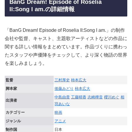
BanG Dream! Episode of Roselia
II:Song I am.の詳細情報
「BanG Dream! Episode of Roselia II:Song I am.」の制作
会社や監督、キャスト、主題歌アーティストなどの作品に
関する詳しい情報をまとめています。作品づくりに携わっ
たスタッフや声優陣をチェックして、より深く物語の世界
を楽しみましょう。
監督
三村厚史
柿本広大
脚本家
後藤みどり
柿本広大
中島由貴
工藤晴香
志崎樺音
櫻川めぐ
相
出演者
羽あいな
カテゴリー
映画
ジャンル
アニメ
制作国
日本