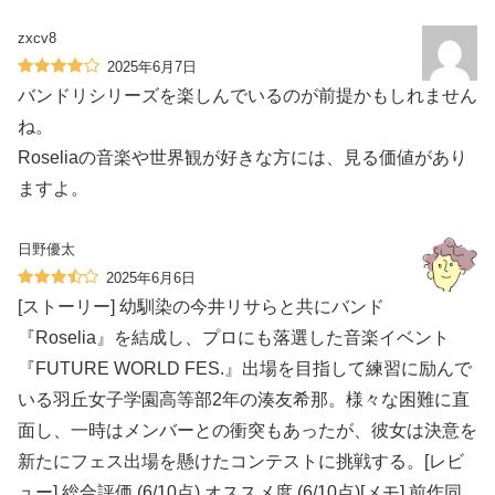
zxcv8
2025年6月7日
バンドリシリーズを楽しんでいるのが前提かもしれません
ね。
Roseliaの音楽や世界観が好きな方には、見る価値があり
ますよ。
日野優太
2025年6月6日
[ストーリー] 幼馴染の今井リサらと共にバンド
『Roselia』を結成し、プロにも落選した音楽イベント
『FUTURE WORLD FES.』出場を目指して練習に励んで
いる羽丘女子学園高等部2年の湊友希那。様々な困難に直
面し、一時はメンバーとの衝突もあったが、彼女は決意を
新たにフェス出場を懸けたコンテストに挑戦する。[レビ
ュー] 総合評価 (6/10点) オススメ度 (6/10点)[メモ] 前作同