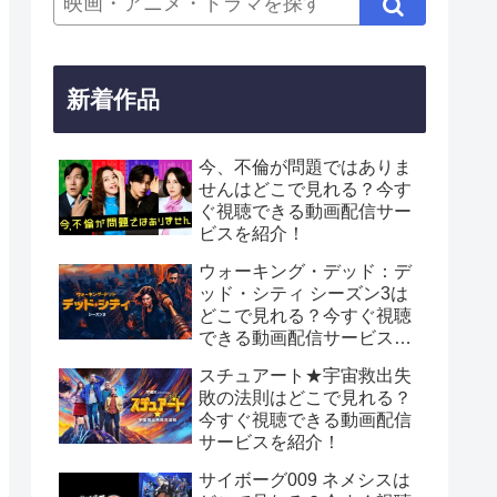
新着作品
今、不倫が問題ではありま
せんはどこで見れる？今す
ぐ視聴できる動画配信サー
ビスを紹介！
ウォーキング・デッド：デ
ッド・シティ シーズン3は
どこで見れる？今すぐ視聴
できる動画配信サービスを
紹介！
スチュアート★宇宙救出失
敗の法則はどこで見れる？
今すぐ視聴できる動画配信
サービスを紹介！
サイボーグ009 ネメシスは