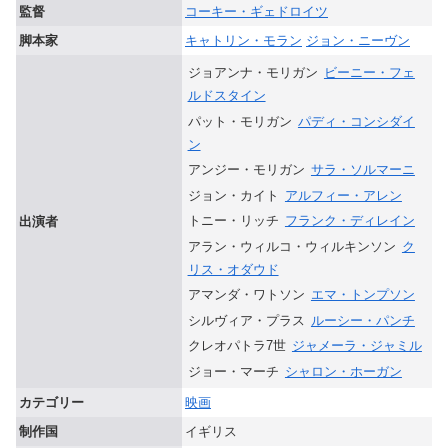
監督
コーキー・ギェドロイツ
脚本家
キャトリン・モラン
ジョン・ニーヴン
ジョアンナ・モリガン
ビーニー・フェ
ルドスタイン
パット・モリガン
パディ・コンシダイ
ン
アンジー・モリガン
サラ・ソルマーニ
ジョン・カイト
アルフィー・アレン
トニー・リッチ
フランク・ディレイン
出演者
アラン・ウィルコ・ウィルキンソン
ク
リス・オダウド
アマンダ・ワトソン
エマ・トンプソン
シルヴィア・プラス
ルーシー・パンチ
クレオパトラ7世
ジャメーラ・ジャミル
ジョー・マーチ
シャロン・ホーガン
カテゴリー
映画
制作国
イギリス