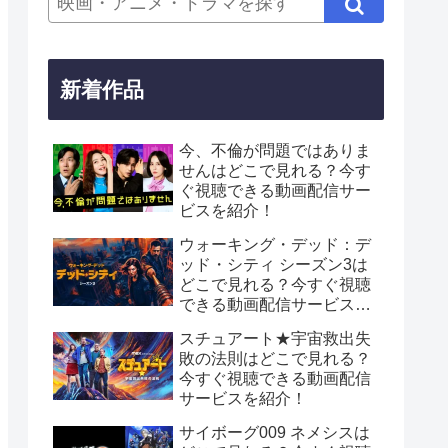
新着作品
今、不倫が問題ではありま
せんはどこで見れる？今す
ぐ視聴できる動画配信サー
ビスを紹介！
ウォーキング・デッド：デ
ッド・シティ シーズン3は
どこで見れる？今すぐ視聴
できる動画配信サービスを
紹介！
スチュアート★宇宙救出失
敗の法則はどこで見れる？
今すぐ視聴できる動画配信
サービスを紹介！
サイボーグ009 ネメシスは