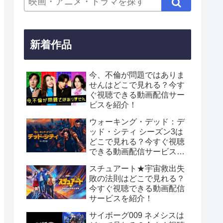
新着作品
今、不倫が問題ではありま
せんはどこで見れる？今す
ぐ視聴できる動画配信サー
ビスを紹介！
ウォーキング・デッド：デ
ッド・シティ シーズン3は
どこで見れる？今すぐ視聴
できる動画配信サービスを
紹介！
スチュアート★宇宙救出失
敗の法則はどこで見れる？
今すぐ視聴できる動画配信
サービスを紹介！
サイボーグ009 ネメシスは