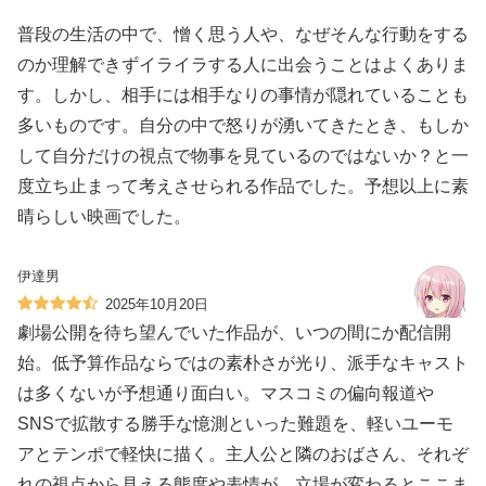
普段の生活の中で、憎く思う人や、なぜそんな行動をする
のか理解できずイライラする人に出会うことはよくありま
す。しかし、相手には相手なりの事情が隠れていることも
多いものです。自分の中で怒りが湧いてきたとき、もしか
して自分だけの視点で物事を見ているのではないか？と一
度立ち止まって考えさせられる作品でした。予想以上に素
晴らしい映画でした。
伊達男
2025年10月20日
劇場公開を待ち望んでいた作品が、いつの間にか配信開
始。低予算作品ならではの素朴さが光り、派手なキャスト
は多くないが予想通り面白い。マスコミの偏向報道や
SNSで拡散する勝手な憶測といった難題を、軽いユーモ
アとテンポで軽快に描く。主人公と隣のおばさん、それぞ
れの視点から見える態度や表情が、立場が変わるとここま