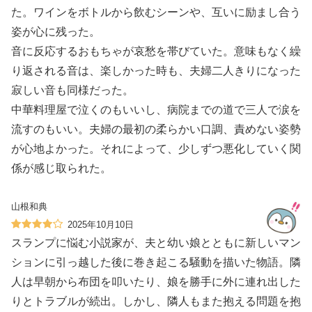
た。ワインをボトルから飲むシーンや、互いに励まし合う
姿が心に残った。
音に反応するおもちゃが哀愁を帯びていた。意味もなく繰
り返される音は、楽しかった時も、夫婦二人きりになった
寂しい音も同様だった。
中華料理屋で泣くのもいいし、病院までの道で三人で涙を
流すのもいい。夫婦の最初の柔らかい口調、責めない姿勢
が心地よかった。それによって、少しずつ悪化していく関
係が感じ取られた。
山根和典
2025年10月10日
スランプに悩む小説家が、夫と幼い娘とともに新しいマン
ションに引っ越した後に巻き起こる騒動を描いた物語。隣
人は早朝から布団を叩いたり、娘を勝手に外に連れ出した
りとトラブルが続出。しかし、隣人もまた抱える問題を抱