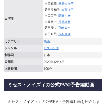
吉岡真紀
篠原ゆき子
若田美和子
大高洋子
吉岡菜子
新津ちせ
出演者
吉岡裕一
長尾卓磨
若田茂夫
宮崎太一
多田直哉
米本来輝
カテゴリー
映画
ジャンル
サスペンス
制作国
日本
公開日
2020年12月4日
上映時間
106分
ミセス・ノイズィの公式PVや予告編動画
「ミセス・ノイズィ」の公式PV・予告編動画を紹介しま