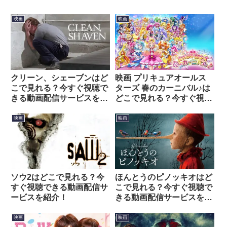
映画
映画
クリーン、シェーブンはど
映画 プリキュアオールス
こで見れる？今すぐ視聴で
ターズ 春のカーニバル♪は
きる動画配信サービスを紹
どこで見れる？今すぐ視聴
介！
できる動画配信サービスを
紹介！
映画
映画
ソウ2はどこで見れる？今
ほんとうのピノッキオはど
すぐ視聴できる動画配信サ
こで見れる？今すぐ視聴で
ービスを紹介！
きる動画配信サービスを紹
介！
映画
映画