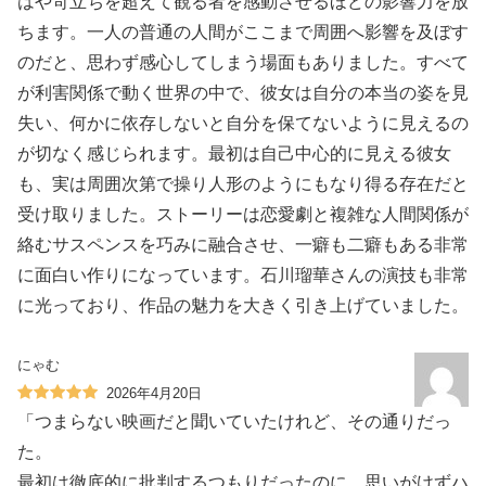
はや苛立ちを超えて観る者を感動させるほどの影響力を放
ちます。一人の普通の人間がここまで周囲へ影響を及ぼす
のだと、思わず感心してしまう場面もありました。すべて
が利害関係で動く世界の中で、彼女は自分の本当の姿を見
失い、何かに依存しないと自分を保てないように見えるの
が切なく感じられます。最初は自己中心的に見える彼女
も、実は周囲次第で操り人形のようにもなり得る存在だと
受け取りました。ストーリーは恋愛劇と複雑な人間関係が
絡むサスペンスを巧みに融合させ、一癖も二癖もある非常
に面白い作りになっています。石川瑠華さんの演技も非常
に光っており、作品の魅力を大きく引き上げていました。
にゃむ
2026年4月20日
「つまらない映画だと聞いていたけれど、その通りだっ
た。
最初は徹底的に批判するつもりだったのに、思いがけずハ