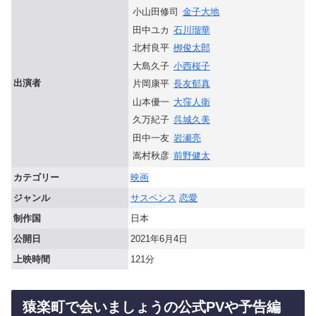
小山田修司
金子大地
田中ユカ
石川瑠華
北村良平
栁俊太郎
大島久子
小西桜子
出演者
片岡康平
長友郁真
山本優一
大窪人衛
久万紀子
呉城久美
田中一友
岩瀬亮
嵩村秋彦
前野健太
カテゴリー
映画
ジャンル
サスペンス
恋愛
制作国
日本
公開日
2021年6月4日
上映時間
121分
猿楽町で会いましょうの公式PVや予告編