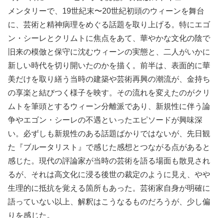
メンタリーで、19世紀末〜20世紀初頭のウィーンを舞台
に、芸術と精神病理をめぐる話題を取り上げる。特にエゴ
ン・シーレとクリムトに焦点をあて、華やかな文化の陰で
旧来の模倣と保守に沈むウィーンの実態と、二人がいかに
新しい時代を切り開いたのかを描く。前半は、表面的に華
美だけを取り繕う当時の建築や芸術再興の潮流が、金持ち
の享楽と結びつく様子を映す。その流れを変えたのがクリ
ムトを筆頭とするウィーン分離派であり、新規性に伴う論
争やエゴン・シーレの不遇といったエピソードが興味深
い。必ずしも新規性のある話題ばかりではないが、先日観
た『ブルータリスト』で感じた感想とつながる点があると
感じた。現代の評論家が当時の芸術を語る場面も散見され
るが、それは高文化に浸る後世の裁定のように見え、やや
生理的に抵抗を覚える箇所もあった。芸術家自身が明確に
語っていない以上、解釈はこうなるものだろうが、少し偏
りを感じた。