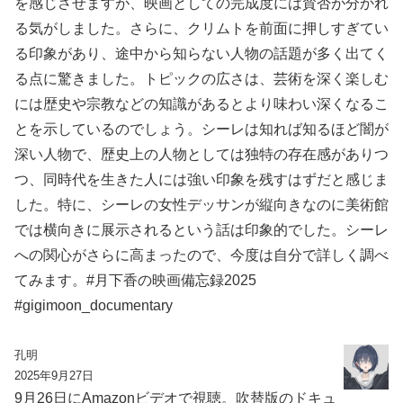
を感じさせますが、映画としての完成度には賛否が分かれ
る気がしました。さらに、クリムトを前面に押しすぎてい
る印象があり、途中から知らない人物の話題が多く出てく
る点に驚きました。トピックの広さは、芸術を深く楽しむ
には歴史や宗教などの知識があるとより味わい深くなるこ
とを示しているのでしょう。シーレは知れば知るほど闇が
深い人物で、歴史上の人物としては独特の存在感がありつ
つ、同時代を生きた人には強い印象を残すはずだと感じま
した。特に、シーレの女性デッサンが縦向きなのに美術館
では横向きに展示されるという話は印象的でした。シーレ
への関心がさらに高まったので、今度は自分で詳しく調べ
てみます。#月下香の映画備忘録2025
#gigimoon_documentary
孔明
2025年9月27日
9月26日にAmazonビデオで視聴。吹替版のドキュ