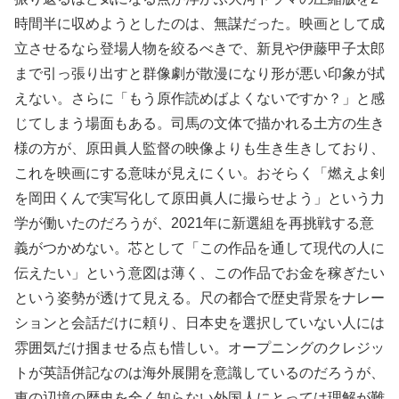
時間半に収めようとしたのは、無謀だった。映画として成
立させるなら登場人物を絞るべきで、新見や伊藤甲子太郎
まで引っ張り出すと群像劇が散漫になり形が悪い印象が拭
えない。さらに「もう原作読めばよくないですか？」と感
じてしまう場面もある。司馬の文体で描かれる土方の生き
様の方が、原田眞人監督の映像よりも生き生きしており、
これを映画にする意味が見えにくい。おそらく「燃えよ剣
を岡田くんで実写化して原田眞人に撮らせよう」という力
学が働いたのだろうが、2021年に新選組を再挑戦する意
義がつかめない。芯として「この作品を通して現代の人に
伝えたい」という意図は薄く、この作品でお金を稼ぎたい
という姿勢が透けて見える。尺の都合で歴史背景をナレー
ションと会話だけに頼り、日本史を選択していない人には
雰囲気だけ掴ませる点も惜しい。オープニングのクレジッ
トが英語併記なのは海外展開を意識しているのだろうが、
東の辺境の歴史を全く知らない外国人にとっては理解が難