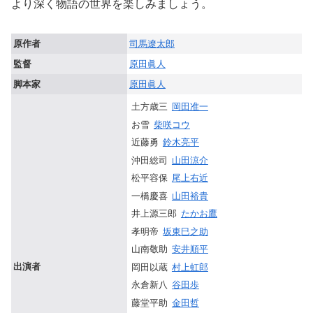
より深く物語の世界を楽しみましょう。
原作者
司馬遼太郎
監督
原田眞人
脚本家
原田眞人
土方歳三
岡田准一
お雪
柴咲コウ
近藤勇
鈴木亮平
沖田総司
山田涼介
松平容保
尾上右近
一橋慶喜
山田裕貴
井上源三郎
たかお鷹
孝明帝
坂東巳之助
山南敬助
安井順平
出演者
岡田以蔵
村上虹郎
永倉新八
谷田歩
藤堂平助
金田哲