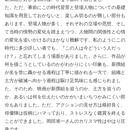
た。ただ、事前にこの時代背景と登場人物についての基礎
知識を用意しておかないと、楽しみ切るのが難しい部分も
あります。登場人物が多く、それぞれの立場や思想、そし
て当時の情勢の変化を踏まえつつ、人物間の関係性と心情
の変化を追いかけるのはかなり難解です。私のようにこの
時代に多少詳しい者でも、『この人は今どういう人だっ
け？』と忘れてしまう場面がありました。さらに、作品が
何を描こうとしているのかがわかりにくい印象も。新撰組
が名を世に轟かせる過程は丁寧に描かれる一方で、組織と
土方が破滅へ向かう過程は駆け足気味にも感じられまし
た。そのため、映画が新撰組を追うのか、土方を追うの
か、あるいは何を伝えたいのかがいまいちつかみにくい部
分もありました。ただ、アクションの見せ方は格好良く、
俳優陣は役柄にハマっており、ストレスなく鑑賞を終える
ことができました。岡田准一さんのカリスマ性はやはり圧
巻です。