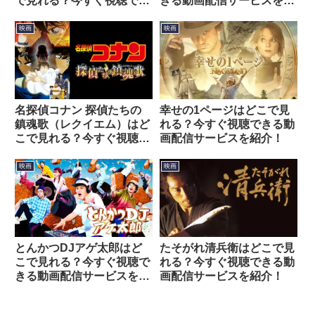
で見れる？今すぐ視聴でき
きる動画配信サービスを紹
る動画配信サービスを紹
介！
介！
映画
映画
名探偵コナン 探偵たちの
幸せの1ページはどこで見
鎮魂歌（レクイエム）はど
れる？今すぐ視聴できる動
こで見れる？今すぐ視聴で
画配信サービスを紹介！
きる動画配信サービスを紹
介！
映画
映画
とんかつDJアゲ太郎はど
たそがれ清兵衛はどこで見
こで見れる？今すぐ視聴で
れる？今すぐ視聴できる動
きる動画配信サービスを紹
画配信サービスを紹介！
介！