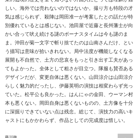
しい。海外では売れないのではないか。撮り方も特段の才
気は感じられず、殺陣は岡田准一が考案したとの話だが特
別優れているとは感じない。池田屋で近藤と長州藩士が向
かい合って吠え続ける謎のボーナスタイムは今も謎のま
ま。沖田が菊一文字で斬り捨てたのは山南さんだけ、とい
う描写は意味が拾いきれない。局中法度が機能しなくなる
展開も不自然で、土方の悲哀をもっと引き出す工夫があっ
てもよかった。全体として粗さが目立つ。隊服も賛否ある
デザインだが、変更自体は悪くない。山田涼介は山田涼介
らしく魅力的だったし、伊藤英明の演技は相変わらず光っ
ていた。松平公も良かった。はんにゃの金田、ウーマン村
本も悪くない。岡田自身は悪くないものの、土方像を十分
に深掘りできていない点は残念。総じて、演技力の高いキ
ャストにもかかわらず、作品としての完成度は惜しい。
藤川徹