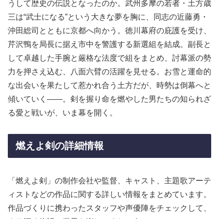
うして歴史の伝説となったのか。武州多摩の若者・土方歳
三は“武士になる”という大きな夢を胸に、同志の近藤勇・
沖田総司とともに京都へ向かう。徳川幕府の庇護を受け、
芹沢鴨を局長に据え市中を警護する新選組を結成。副長と
して卓越した手腕と厳格な法度で組をまとめ、討幕派の勢
力を押さえ込む、八面六臂の活躍を見せる。お雪と運命的
な出会いを果たして惹かれ合う土方だが、時勢は倒幕へと
傾いていく――。剣を握り命を燃やした男たちの知られざ
る愛と戦いが、いま幕を開く。
燃えよ剣の詳細情報
「燃えよ剣」の制作会社や監督、キャスト、主題歌アーテ
ィストなどの作品に関する詳しい情報をまとめています。
作品づくりに携わったスタッフや声優陣をチェックして、