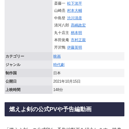
斎藤一
松下洸平
山崎烝
村本大輔
中島登
渋川清彦
清河八郎
髙嶋政宏
丸十店主
柄本明
本田覚庵
市村正親
芹沢鴨
伊藤英明
カテゴリー
映画
ジャンル
時代劇
制作国
日本
公開日
2021年10月15日
上映時間
148分
燃えよ剣の公式PVや予告編動画