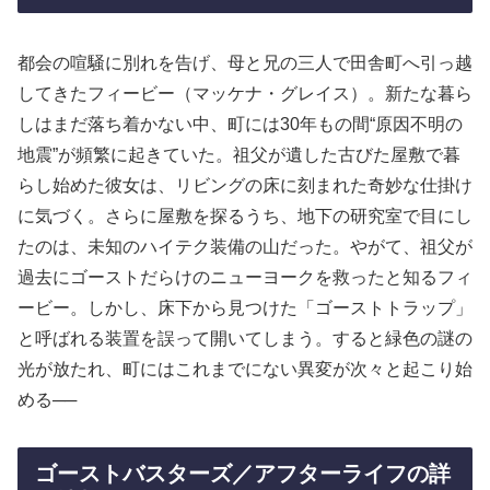
都会の喧騒に別れを告げ、母と兄の三人で田舎町へ引っ越
してきたフィービー（マッケナ・グレイス）。新たな暮ら
しはまだ落ち着かない中、町には30年もの間“原因不明の
地震”が頻繁に起きていた。祖父が遺した古びた屋敷で暮
らし始めた彼女は、リビングの床に刻まれた奇妙な仕掛け
に気づく。さらに屋敷を探るうち、地下の研究室で目にし
たのは、未知のハイテク装備の山だった。やがて、祖父が
過去にゴーストだらけのニューヨークを救ったと知るフィ
ービー。しかし、床下から見つけた「ゴーストトラップ」
と呼ばれる装置を誤って開いてしまう。すると緑色の謎の
光が放たれ、町にはこれまでにない異変が次々と起こり始
める──
ゴーストバスターズ／アフターライフの詳