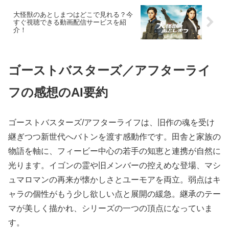
大怪獣のあとしまつはどこで見れる？今
すぐ視聴できる動画配信サービスを紹
介！
ゴーストバスターズ／アフターライ
フの感想のAI要約
ゴーストバスターズ/アフターライフは、旧作の魂を受け
継ぎつつ新世代へバトンを渡す感動作です。田舎と家族の
物語を軸に、フィービー中心の若手の知恵と連携が自然に
光ります。イゴンの霊や旧メンバーの控えめな登場、マシ
ュマロマンの再来が懐かしさとユーモアを両立。弱点はキ
ャラの個性がもう少し欲しい点と展開の緩急。継承のテー
マが美しく描かれ、シリーズの一つの頂点になっていま
す。