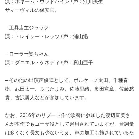
演：ボキーム・ウッドバイン / 声：江川央生
サマーヴィルの保安官。
– 工具店主ジャック
演：トレイシー・レッツ / 声：浦山迅
– ローラー婆ちゃん
演：ダニエル・ケネディ / 声：真山亜子
– その他の出演声優陣として、ボルケーノ太田、千種春
樹、武田太一、ふじたまみ、佐藤里緒、奥田寛章、佐藤愁
貴、古沢勇人などが参加しています。
なお、2016年のリブート作で吹替に参加した渡辺直美さ
んが本作でもゴーザ役として起用されていますが、台詞量
は多くなく長文も少ないうえ、声の加工も施されているた