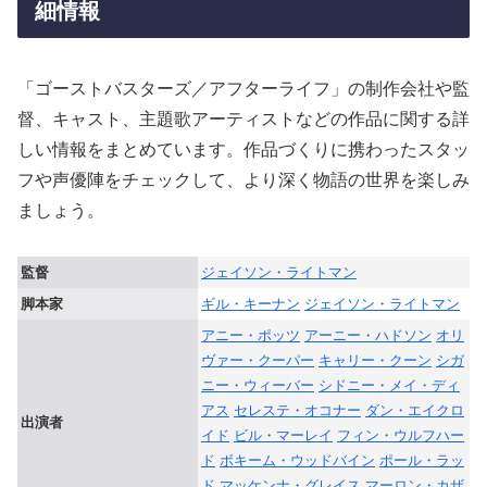
細情報
「ゴーストバスターズ／アフターライフ」の制作会社や監
督、キャスト、主題歌アーティストなどの作品に関する詳
しい情報をまとめています。作品づくりに携わったスタッ
フや声優陣をチェックして、より深く物語の世界を楽しみ
ましょう。
監督
ジェイソン・ライトマン
脚本家
ギル・キーナン
ジェイソン・ライトマン
アニー・ポッツ
アーニー・ハドソン
オリ
ヴァー・クーパー
キャリー・クーン
シガ
ニー・ウィーバー
シドニー・メイ・ディ
アス
セレステ・オコナー
ダン・エイクロ
出演者
イド
ビル・マーレイ
フィン・ウルフハー
ド
ボキーム・ウッドバイン
ポール・ラッ
ド
マッケンナ・グレイス
マーロン・カザ