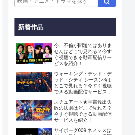
新着作品
今、不倫が問題ではありま
せんはどこで見れる？今す
ぐ視聴できる動画配信サー
ビスを紹介！
ウォーキング・デッド：デ
ッド・シティ シーズン3は
どこで見れる？今すぐ視聴
できる動画配信サービスを
紹介！
スチュアート★宇宙救出失
敗の法則はどこで見れる？
今すぐ視聴できる動画配信
サービスを紹介！
サイボーグ009 ネメシスは