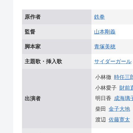
原作者
鉄拳
監督
山本剛義
脚本家
青塚美穂
主題歌・挿入歌
サイダーガール
小林徹
時任三
小林愛子
財前
明日香
成海璃
出演者
柴田
金子大地
渡辺
佐藤寛太