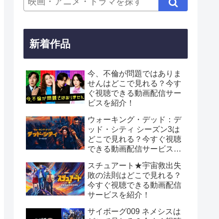
新着作品
今、不倫が問題ではありま
せんはどこで見れる？今す
ぐ視聴できる動画配信サー
ビスを紹介！
ウォーキング・デッド：デ
ッド・シティ シーズン3は
どこで見れる？今すぐ視聴
できる動画配信サービスを
紹介！
スチュアート★宇宙救出失
敗の法則はどこで見れる？
今すぐ視聴できる動画配信
サービスを紹介！
サイボーグ009 ネメシスは