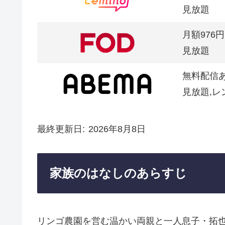
見放題
月額976円
見放題
無料配信
見放題,レ
最終更新日
2026年8月8日
家族のはなしのあらすじ
リンゴ農園を営む温かい両親と一人息子・拓