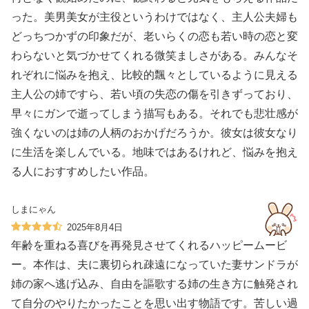
った。美男美女が主役というわけではなく、主人公夫婦も
どっちつかずの印象だが、老いらくの恋も若い時の恋と変
わらないと気づかせてくれる微笑ましさがある。みんなそ
れぞれに悩みを抱え、比較的飄々としているように見える
主人公の姉ですら、若い頃の失恋の傷を引きずっており、
早々にガンで逝ってしまう描写もある。それでも悲壮感が
強くないのは姉の人柄のおかげだろうか。彼女は彼女なり
に生活を楽しんでいる。地味ではあるけれど、悩みを抱え
る人におすすめしたい作品。
しまにゃん
2025年8月4日
年齢を重ねる喜びを再発見させてくれるハッピームービ
ー。本作は、夫に裏切られ疎遠になっていた妻サンドラが
姉の家へ逃げ込み、自由を謳歌する姉の生き方に触発され
て自分のやりたかったことを思い出す物語です。苦しい過