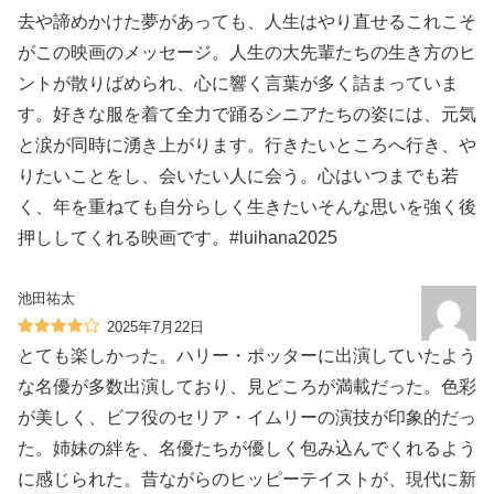
去や諦めかけた夢があっても、人生はやり直せるこれこそ
がこの映画のメッセージ。人生の大先輩たちの生き方のヒ
ントが散りばめられ、心に響く言葉が多く詰まっていま
す。好きな服を着て全力で踊るシニアたちの姿には、元気
と涙が同時に湧き上がります。行きたいところへ行き、や
りたいことをし、会いたい人に会う。心はいつまでも若
く、年を重ねても自分らしく生きたいそんな思いを強く後
押ししてくれる映画です。#luihana2025
池田祐太
2025年7月22日
とても楽しかった。ハリー・ポッターに出演していたよう
な名優が多数出演しており、見どころが満載だった。色彩
が美しく、ビフ役のセリア・イムリーの演技が印象的だっ
た。姉妹の絆を、名優たちが優しく包み込んでくれるよう
に感じられた。昔ながらのヒッピーテイストが、現代に新