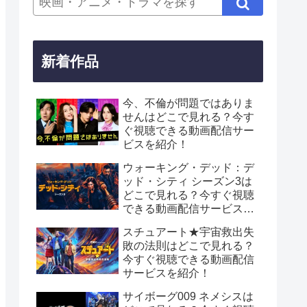
新着作品
今、不倫が問題ではありま
せんはどこで見れる？今す
ぐ視聴できる動画配信サー
ビスを紹介！
ウォーキング・デッド：デ
ッド・シティ シーズン3は
どこで見れる？今すぐ視聴
できる動画配信サービスを
紹介！
スチュアート★宇宙救出失
敗の法則はどこで見れる？
今すぐ視聴できる動画配信
サービスを紹介！
サイボーグ009 ネメシスは