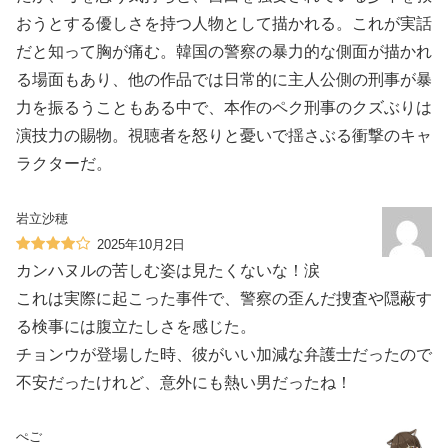
おうとする優しさを持つ人物として描かれる。これが実話
だと知って胸が痛む。韓国の警察の暴力的な側面が描かれ
る場面もあり、他の作品では日常的に主人公側の刑事が暴
力を振るうこともある中で、本作のペク刑事のクズぶりは
演技力の賜物。視聴者を怒りと憂いで揺さぶる衝撃のキャ
ラクターだ。
岩立沙穂
2025年10月2日
カンハヌルの苦しむ姿は見たくないな！涙
これは実際に起こった事件で、警察の歪んだ捜査や隠蔽す
る検事には腹立たしさを感じた。
チョンウが登場した時、彼がいい加減な弁護士だったので
不安だったけれど、意外にも熱い男だったね！
ぺご