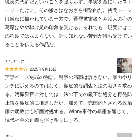
現実の悲劇だということを強く示す。事実を基にしたスト
ーリーだけに、その惨さはなおさら衝撃的だ。拷問シーン
は緻密に描かれている一方で、冤罪被害者と弁護人の心の
葛藤はやや駆け足の印象を受ける。それでも、現実にはこ
の程度では収まらない、計り知れない苦難が待ち受けてい
ることを伝える作品だ。
カワガラス
2025年9月15日
実話ベース冤罪の物語。警察の汚職は許さない。暴力やリ
ンチに訴えるのではなく、徹底的な調査と法の裁きを求め
る。汚職警官に対しては、法の下での厳正な処分と再発防
止策を徹底的に推進したい。加えて、売国的とされる政治
家の腐敗にも断固対処する。Winny事件の暴露を通じて、
現代社会の正義を浮き彫りにする。
清水