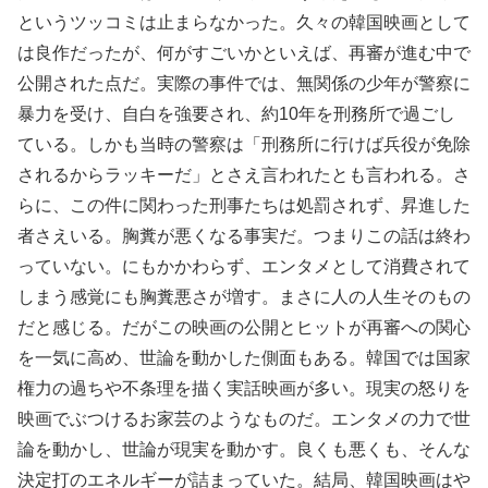
というツッコミは止まらなかった。久々の韓国映画として
は良作だったが、何がすごいかといえば、再審が進む中で
公開された点だ。実際の事件では、無関係の少年が警察に
暴力を受け、自白を強要され、約10年を刑務所で過ごし
ている。しかも当時の警察は「刑務所に行けば兵役が免除
されるからラッキーだ」とさえ言われたとも言われる。さ
らに、この件に関わった刑事たちは処罰されず、昇進した
者さえいる。胸糞が悪くなる事実だ。つまりこの話は終わ
っていない。にもかかわらず、エンタメとして消費されて
しまう感覚にも胸糞悪さが増す。まさに人の人生そのもの
だと感じる。だがこの映画の公開とヒットが再審への関心
を一気に高め、世論を動かした側面もある。韓国では国家
権力の過ちや不条理を描く実話映画が多い。現実の怒りを
映画でぶつけるお家芸のようなものだ。エンタメの力で世
論を動かし、世論が現実を動かす。良くも悪くも、そんな
決定打のエネルギーが詰まっていた。結局、韓国映画はや