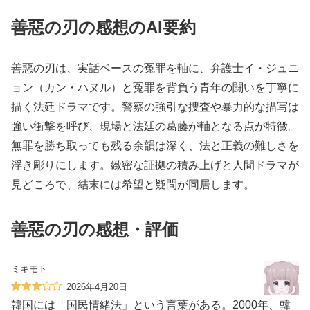
善惡の刃の感想のAI要約
善惡の刃は、実話ベースの冤罪を軸に、弁護士イ・ジュニ
ョン（カン・ハヌル）と冤罪を背負う青年の闘いを丁寧に
描く法廷ドラマです。警察の強引な捜査や暴力的な描写は
強い衝撃を呼び、現場と法廷の葛藤が軸となる点が特徴。
無罪を勝ち取っても残る余韻は深く、法と正義の難しさを
浮き彫りにします。緻密な証拠の積み上げと人間ドラマが
見どころで、結末には希望と疑問が同居します。
善惡の刃の感想・評価
ミキモト
2026年4月20日
韓国には「国民情緒法」という言葉がある。2000年、韓