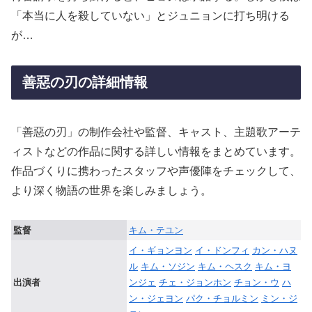
「本当に人を殺していない」とジュニョンに打ち明ける
が…
善惡の刃の詳細情報
「善惡の刃」の制作会社や監督、キャスト、主題歌アーテ
ィストなどの作品に関する詳しい情報をまとめています。
作品づくりに携わったスタッフや声優陣をチェックして、
より深く物語の世界を楽しみましょう。
監督
キム・テユン
イ・ギョンヨン
イ・ドンフィ
カン・ハヌ
ル
キム・ソジン
キム・ヘスク
キム・ヨ
出演者
ンジェ
チェ・ジョンホン
チョン・ウ
ハ
ン・ジェヨン
パク・チョルミン
ミン・ジ