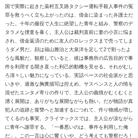
国で実際に起きた薬村五叉路タクシー運転手殺人事件の冤
罪を救うべく立ち上がったのは、借金に染まった弁護士だ
った。十年の服役で人生に絶望した青年と組み、警察のデ
タラメな捜査を暴く。主人公は裁判直前に妻の小言に悩ま
され、借金返済のために友人のロレックスまで売ってしま
うダメ男だ。顔は福山雅治と大泉洋を足して2で割ったよ
うな風貌だ。観察していると、彼は事務所の広告目的で事
件を利用する開き直った利己的動機を見せる。それがむし
ろ清々しい魅力になっている。実話ベースの社会派かと思
いきや、過激な胸糞描写は控えめ。サスペンスと人の情を
混ぜたエンタメ寄りの作りで、主人公の義憤がむくむくと
湧く展開は、ありがちな展開ながらも熱い。だが物語が真
犯人の追跡と復讐へと加速するにつれて、作り物感が増し
てくるのも事実。クライマックスでは、主人公が涙ながら
に青年へ謝罪する。「一番悪いのは、事件を利用した俺
だ」。この一言は心に響くいや、どう考えても警察だろ！