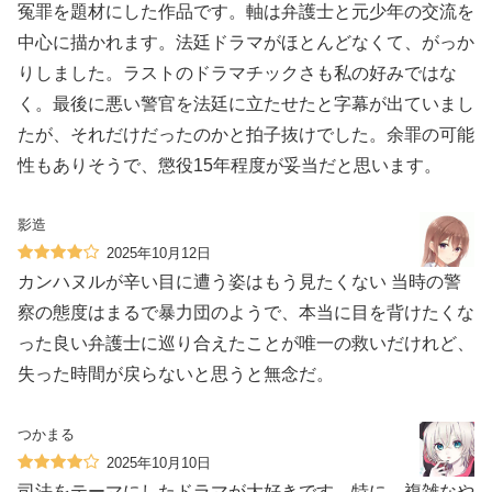
冤罪を題材にした作品です。軸は弁護士と元少年の交流を
中心に描かれます。法廷ドラマがほとんどなくて、がっか
りしました。ラストのドラマチックさも私の好みではな
く。最後に悪い警官を法廷に立たせたと字幕が出ていまし
たが、それだけだったのかと拍子抜けでした。余罪の可能
性もありそうで、懲役15年程度が妥当だと思います。
影造
2025年10月12日
カンハヌルが辛い目に遭う姿はもう見たくない 当時の警
察の態度はまるで暴力団のようで、本当に目を背けたくな
った良い弁護士に巡り合えたことが唯一の救いだけれど、
失った時間が戻らないと思うと無念だ。
つかまる
2025年10月10日
司法をテーマにしたドラマが大好きです。特に、複雑なや