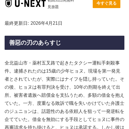
初回31日間無料
今すぐ見る
見放題
最終更新日
2026年4月21日
善惡の刃のあらすじ
全北益山市・薬村五叉路で起きたタクシー運転手刺殺事
件。逮捕されたのは15歳の少年ヒョヌ。現場を第一発見
者とされていたが、実際にはナイフを隠し持っていた。そ
の後、ヒョヌは有罪判決を受け、10年の刑期を終えて出
所。被害者遺族へ賠償金を支払うため、多額の借金を抱え
ていた。一方、度重なる敗訴で職を失いかけていた弁護士
のジュニョンは、話題性のある依頼人を狙って一発逆転を
企てていた。借金を無効にする手段としてヒョヌに事件の
再審請求を持ち掛けると、ヒョヌは承諾する。しかし彼は