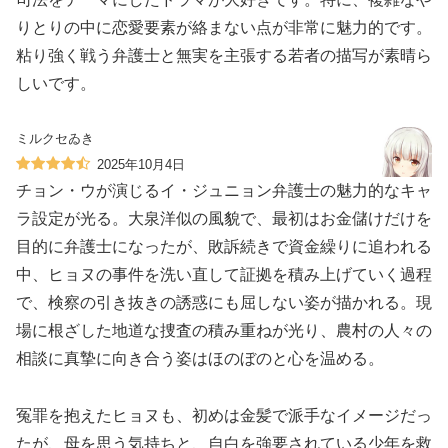
りとりの中に恋愛要素が絡まない点が非常に魅力的です。
粘り強く戦う弁護士と無実を主張する若者の描写が素晴ら
しいです。
ミルクセゐき
2025年10月4日
チョン・ウが演じるイ・ジュニョン弁護士の魅力的なキャ
ラ設定が光る。大泉洋似の風貌で、最初はお金儲けだけを
目的に弁護士になったが、敗訴続きで資金繰りに追われる
中、ヒョヌの事件を洗い直して証拠を積み上げていく過程
で、検察の引き抜きの誘惑にも屈しない姿が描かれる。現
場に根ざした地道な捜査の積み重ねが光り、農村の人々の
相談に真摯に向き合う姿はほのぼのと心を温める。
冤罪を抱えたヒョヌも、初めは金髪で派手なイメージだっ
たが、母を思う気持ちと、自白を強要されている少年を救