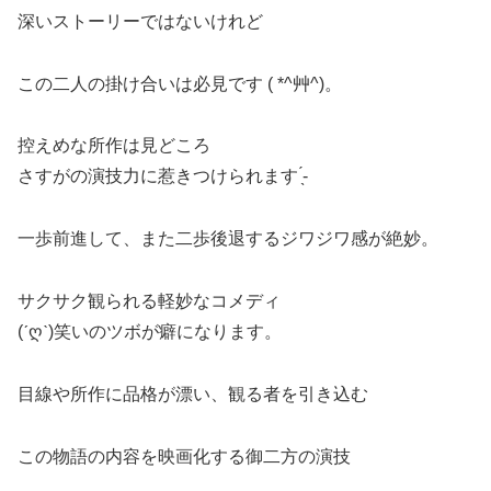
深いストーリーではないけれど️
この二人の掛け合いは必見です ( *^艸^)。
控えめな所作は見どころ️
さすがの演技力に惹きつけられます ̖́-
一歩前進して、また二歩後退するジワジワ感が絶妙。
サクサク観られる軽妙なコメディ️
(ˊღˋ)笑いのツボが癖になります。
目線や所作に品格が漂い、観る者を引き込む️
この物語の内容を映画化する御二方の演技