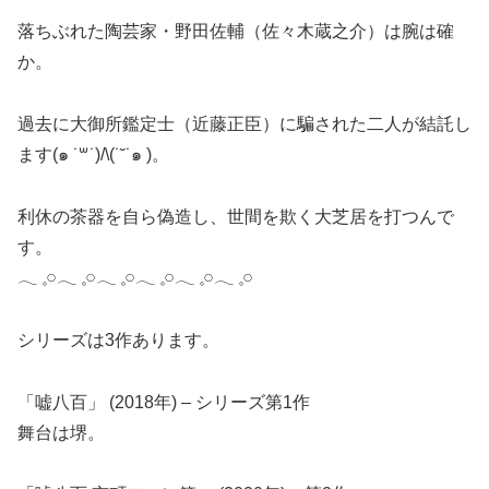
落ちぶれた陶芸家・野田佐輔（佐々木蔵之介）は腕は確
か。
過去に大御所鑑定士（近藤正臣）に騙された二人が結託し
ます(๑ ˙꒳​˙)/\(˙˘˙๑ )。
利休の茶器を自ら偽造し、世間を欺く大芝居を打つんで
す。
𓂃 𓈒𓏸𓂃 𓈒𓏸𓂃 𓈒𓏸𓂃 𓈒𓏸𓂃 𓈒𓏸𓂃 𓈒𓏸
シリーズは3作あります。
️「嘘八百」 (2018年) – シリーズ第1作
舞台は堺。