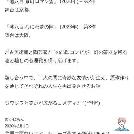
「嘘八百 京町ロマン篇」 (2020年) – 第2作
舞台は京都。
「嘘八百 なにわ夢の陣」 (2023年) – 第3作
舞台は大阪。
.*˚古美術商と陶芸家.*゜の凸凹コンビが、幻の茶器を巡る
嘘と騙しの心理戦を繰り広げます。
騙し合う中で、二人の間に奇妙な友情が芽生え、贋作作り
を通じてそれぞれの人生を再出発させるお話。
ジワジワと笑いが広がるコメディ.*゜( *^艸^)
めがねもん
2026年2月1日
普通に面白いけど、シリーズ化する価値はある？