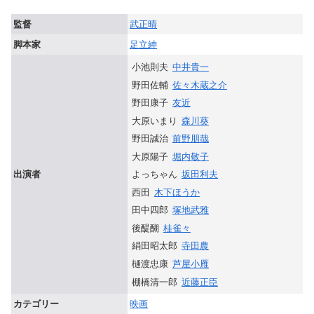
監督
武正晴
脚本家
足立紳
小池則夫
中井貴一
野田佐輔
佐々木蔵之介
野田康子
友近
大原いまり
森川葵
野田誠治
前野朋哉
大原陽子
堀内敬子
よっちゃん
坂田利夫
出演者
西田
木下ほうか
田中四郎
塚地武雅
後醍醐
桂雀々
絹田昭太郎
寺田農
樋渡忠康
芦屋小雁
棚橋清一郎
近藤正臣
カテゴリー
映画