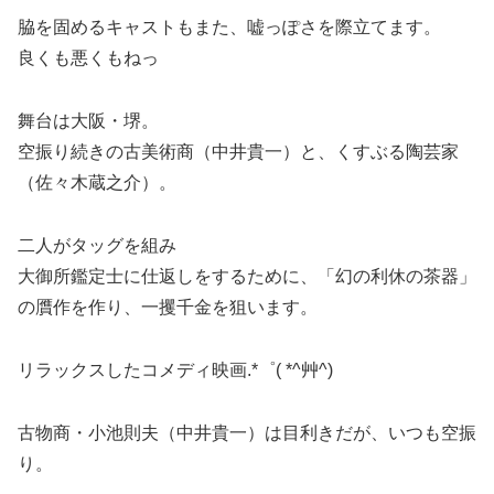
脇を固めるキャストもまた、嘘っぽさを際立てます。
良くも悪くもねっ️
舞台は大阪・堺。
空振り続きの古美術商（中井貴一）と、くすぶる陶芸家
（佐々木蔵之介）。
二人がタッグを組み
大御所鑑定士に仕返しをするために、「幻の利休の茶器」
の贋作を作り、一攫千金を狙います。
リラックスしたコメディ映画.*゜( *^艸^)
古物商・小池則夫（中井貴一）は目利きだが、いつも空振
り。