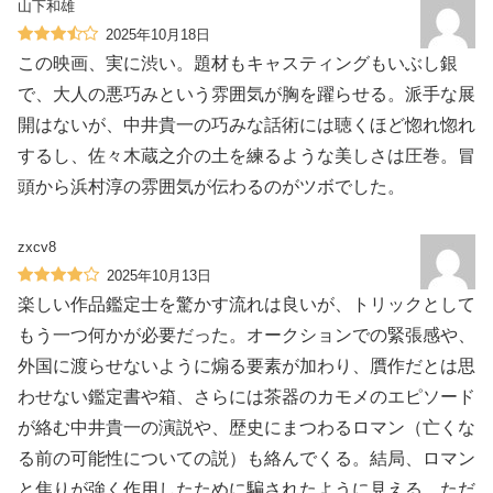
山下和雄
2025年10月18日
この映画、実に渋い。題材もキャスティングもいぶし銀
で、大人の悪巧みという雰囲気が胸を躍らせる。派手な展
開はないが、中井貴一の巧みな話術には聴くほど惚れ惚れ
するし、佐々木蔵之介の土を練るような美しさは圧巻。冒
頭から浜村淳の雰囲気が伝わるのがツボでした。
zxcv8
2025年10月13日
楽しい作品鑑定士を驚かす流れは良いが、トリックとして
もう一つ何かが必要だった。オークションでの緊張感や、
外国に渡らせないように煽る要素が加わり、贋作だとは思
わせない鑑定書や箱、さらには茶器のカモメのエピソード
が絡む中井貴一の演説や、歴史にまつわるロマン（亡くな
る前の可能性についての説）も絡んでくる。結局、ロマン
と焦りが強く作用したために騙されたように見える。ただ