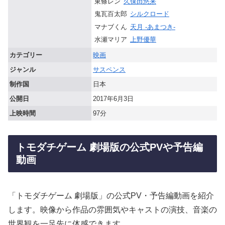
東條レン
久保田悠来
鬼瓦百太郎
シルクロード
マナブくん
天月 -あまつき-
水瀬マリア
上野優華
カテゴリー
映画
ジャンル
サスペンス
制作国
日本
公開日
2017年6月3日
上映時間
97分
トモダチゲーム 劇場版の公式PVや予告編
動画
「トモダチゲーム 劇場版」の公式PV・予告編動画を紹介
します。映像から作品の雰囲気やキャストの演技、音楽の
世界観を一足先に体感できます。