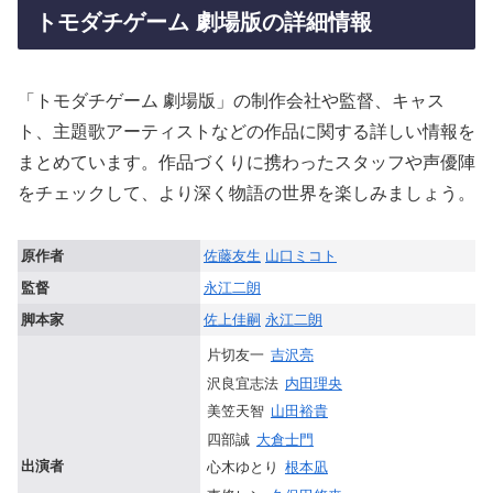
トモダチゲーム 劇場版の詳細情報
「トモダチゲーム 劇場版」の制作会社や監督、キャス
ト、主題歌アーティストなどの作品に関する詳しい情報を
まとめています。作品づくりに携わったスタッフや声優陣
をチェックして、より深く物語の世界を楽しみましょう。
原作者
佐藤友生
山口ミコト
監督
永江二朗
脚本家
佐上佳嗣
永江二朗
片切友一
吉沢亮
沢良宜志法
内田理央
美笠天智
山田裕貴
四部誠
大倉士門
出演者
心木ゆとり
根本凪