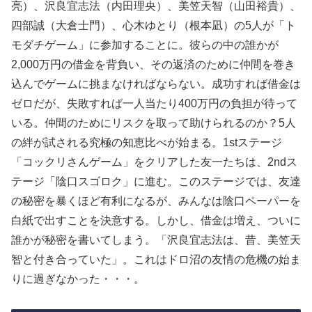
亮）、沢良宜志法（内田理央）、美笠天智（山田裕貴）、
四部誠（大倉士門）、心木ゆとり（根本凪）の5人が「ト
モダチゲーム」に参加することに。彼らの中の誰かが
2,000万円の借金を背負い、その返済のために仲間を巻き
込んでゲームに挑まなければならない。成功すれば借金は
ゼロだが、失敗すれば一人当たり400万円の負担が待って
いる。仲間のためにリスクを取って助けられるのか？5人
の絆が試される究極の知恵比べが始まる。1stステージ
「コックリさんゲーム」をクリアした友一たちは、2ndス
テージ「陰口スゴロク」に進む。このステージでは、友達
の秘密を暴くほど有利になるが、みんなは陰口ペーパーを
白紙で出すことを決意する。しかし、借金は増え、ついに
誰かが秘密を書いてしまう。「沢良宜志法は、昔、美笠天
智と付き合っていた」。これはドロ沼の友情の危機の始ま
りに過ぎなかった・・・。