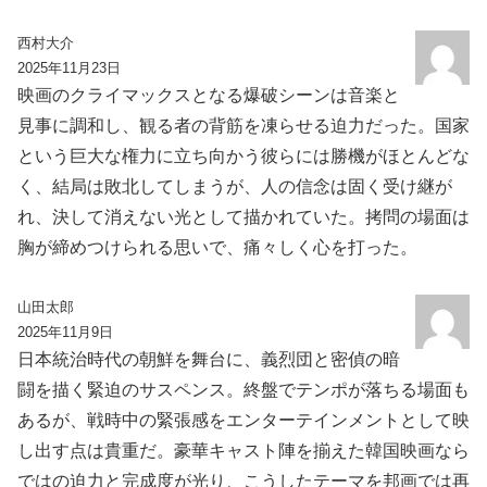
西村大介
2025年11月23日
映画のクライマックスとなる爆破シーンは音楽と
見事に調和し、観る者の背筋を凍らせる迫力だった。国家
という巨大な権力に立ち向かう彼らには勝機がほとんどな
く、結局は敗北してしまうが、人の信念は固く受け継が
れ、決して消えない光として描かれていた。拷問の場面は
胸が締めつけられる思いで、痛々しく心を打った。
山田太郎
2025年11月9日
日本統治時代の朝鮮を舞台に、義烈団と密偵の暗
闘を描く緊迫のサスペンス。終盤でテンポが落ちる場面も
あるが、戦時中の緊張感をエンターテインメントとして映
し出す点は貴重だ。豪華キャスト陣を揃えた韓国映画なら
ではの迫力と完成度が光り、こうしたテーマを邦画では再