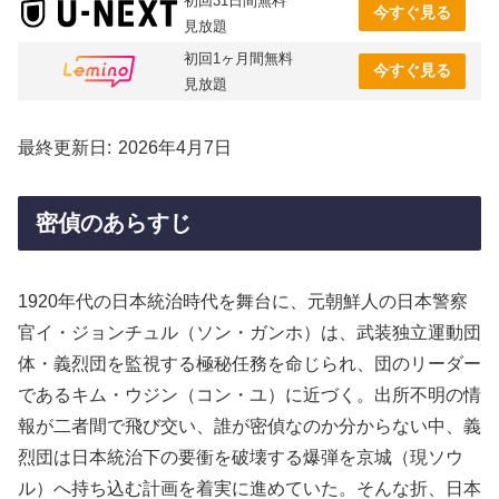
初回31日間無料
今すぐ見る
見放題
初回1ヶ月間無料
今すぐ見る
見放題
最終更新日
2026年4月7日
密偵のあらすじ
1920年代の日本統治時代を舞台に、元朝鮮人の日本警察
官イ・ジョンチュル（ソン・ガンホ）は、武装独立運動団
体・義烈団を監視する極秘任務を命じられ、団のリーダー
であるキム・ウジン（コン・ユ）に近づく。出所不明の情
報が二者間で飛び交い、誰が密偵なのか分からない中、義
烈団は日本統治下の要衝を破壊する爆弾を京城（現ソウ
ル）へ持ち込む計画を着実に進めていた。そんな折、日本