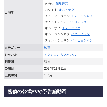
ヒガシ
鶴見辰吾
ハシモト
オム・テグ
出演者
チョ・フェリョン
シン・ソンロク
チュ・ドンソン
ソ・ヨンジュ
キム・サヒ
チェ・ユファ
キム・ジャンオク
パク・ヒスン
チョン・チェサン
イ・ビョンホン
カテゴリー
映画
ジャンル
アクション
サスペンス
制作国
韓国
公開日
2017年11月11日
上映時間
140分
密偵の公式PVや予告編動画