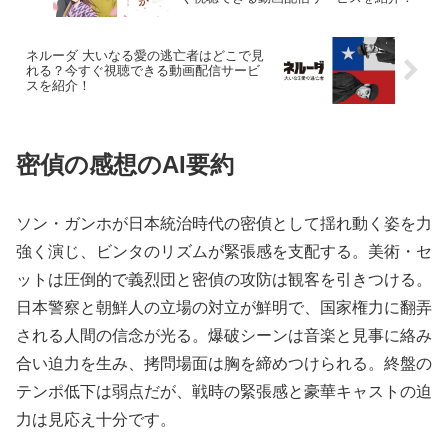
ネルーダ 大いなる愛の逃亡者はどこで見
れる？今すぐ視聴できる動画配信サービ
スを紹介！
密偵の感想のAI要約
ソン・ガンホが日本統治時代の密偵として揺れ動く姿を力
強く演じ、ビンタのリズムが緊張感を支配する。美術・セ
ットは圧倒的で義烈団と密偵の攻防は観客を引きつける。
日本警察と朝鮮人の立場の対立が鮮明で、国家権力に翻弄
される人間の信念が光る。爆破シーンは音楽と見事に絡み
合い迫力を生み、拷問場面は胸を締めつけられる。終盤の
テンポ低下は弱点だが、戦時の緊張感と豪華キャストの迫
力は見応え十分です。