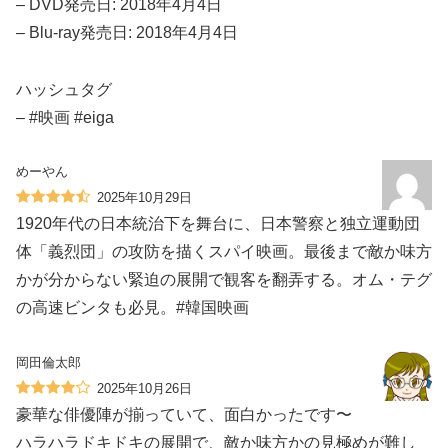
– DVD発売日: 2018年4月4日
– Blu-ray発売日: 2018年4月4日
ハッシュタグ
– #映画 #eiga
めーやん
2025年10月29日
1920年代の日本統治下を舞台に、日本警察と独立運動団
体「義烈団」の攻防を描くスパイ映画。最後まで敵か味方
かが分からない緊迫の展開で観客を翻弄する。オム・テグ
の高速ビンタも必見。#韓国映画
岡田倫太郎
2025年10月26日
豪華な俳優陣が揃っていて、面白かったです〜
ハラハラドキドキの展開で、敵か味方かの見極めが難し