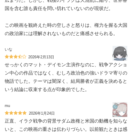
広まった。しかし、戦後のイラクは大混乱に陥り、世界各
国を含む誰も責任を問い切れていないのが現状だ。
この映画を観終えた時の空しさと怒りは、権力を握る大国
の政治家には理解されないものだと痛感させられる。
いな
2026年2月13日
せっかくのマット・デイモン主演作なのに、戦争アクショ
ン中心の作品ではなく、むしろ政治色の強いドラマ寄りの
物語でした。テーマは闇深く、結局勝者が正義を決めると
いう結論に収束する点が印象的でした。
mu
2026年1月24日
正直、イラク戦争の背景サダム政権と米国の動機を知らな
いと、この映画の重さは伝わりづらい。以前観たときは感