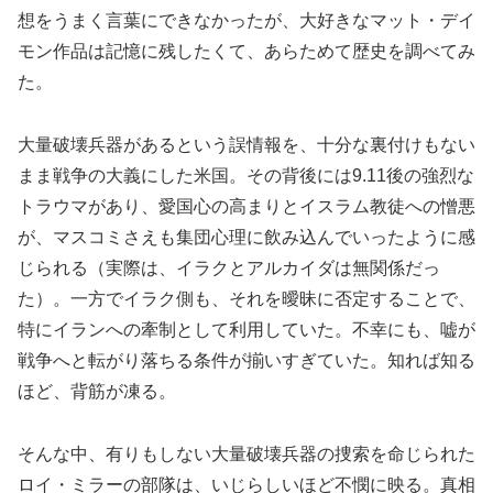
想をうまく言葉にできなかったが、大好きなマット・デイ
モン作品は記憶に残したくて、あらためて歴史を調べてみ
た。
大量破壊兵器があるという誤情報を、十分な裏付けもない
まま戦争の大義にした米国。その背後には9.11後の強烈な
トラウマがあり、愛国心の高まりとイスラム教徒への憎悪
が、マスコミさえも集団心理に飲み込んでいったように感
じられる（実際は、イラクとアルカイダは無関係だっ
た）。一方でイラク側も、それを曖昧に否定することで、
特にイランへの牽制として利用していた。不幸にも、嘘が
戦争へと転がり落ちる条件が揃いすぎていた。知れば知る
ほど、背筋が凍る。
そんな中、有りもしない大量破壊兵器の捜索を命じられた
ロイ・ミラーの部隊は、いじらしいほど不憫に映る。真相