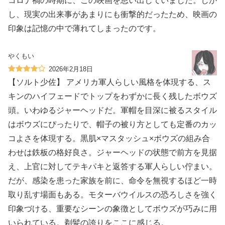
コロナ禍の時期に、この映画を思い出していました。しか
し、現実の出来事があまりにも衝撃的だったため、映画の
印象は記憶の中で薄れてしまったのです。
やくもい
2026年2月18日
【ソルト少佐】 アメリカ軍人らしい風格を体現する、ス
キンのハイフェードでトップをわずかに長く残したボウズ
頭。いわゆるジャーヘッドだ。軍帽を目深に被るスタイル
はボウズにぴったりで、帽子の被り方としても定番のカッ
コよさを体現する。黒肌×マスタッシュ×ボウズの組み合
わせは鉄板の格好良さ。ジャーヘッドの状態で前方を見据
え、上官に対してテキパキと返答する軍人らしい佇まい。
だが、感染を患った家族を前に、命令を無視するほど一時
取り乱す場面もある。モターバウイルスの恐ろしさを強く
印象づける、重要なシーンの象徴としてボウズが巧みに用
いられている。剃髪の誇りをここに感じる。