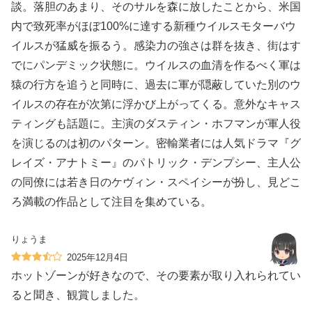
談。落胆のあまり、そのサルを森に放したことから、米国
内で致死率がほぼ100%に達する新種ウイルスモターバウ
イルスが猛威を振るう。感染力の強さは群を抜き、街はす
でにパンデミック状態に。ウイルスの血清を作るべく軍は
猿の行方を追うと同時に、過去に軍が隠蔽していた別のウ
イルスの存在が次第に浮かび上がってくる。意外なキャス
ティングも話題に。主演のダスティン・ホフマンが軍人役
を演じるのは初のパターン。密輸業者には人気ドラマ『グ
レイズ・アナトミー』のパトリック・デンプシー、主人公
の同僚には若き日のケヴィン・スペイシーが扮し、見どこ
ろ満載の作品として注目を集めている。
りょうま
2025年12月4日
ホットゾーンが好きなので、その要素が取り入れられてい
ると聞き、観賞しました。