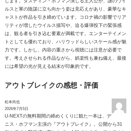
します。ダスティン・ホフマン演じる主人公が、謎のウイ
ルスと軍の陰謀に立ち向かう姿は見応えがあり、豪華なキ
ャストが作品を引き締めています。コロナ禍の影響でリア
リティが増したウイルス描写や、迫る爆弾投下の緊張感
は、観る者を引き込む要素が満載です。エンターテイメン
トとしても優れており、ハリウッドらしいスケール感が魅
力です。しかし、内容の重さから視聴には注意が必要で
す。考えさせられる作品ながら、娯楽性も兼ね備え、最後
には希望の光が見える結末が印象的です。
アウトブレイクの感想・評価
松本尚也
2026年7月5日
U-NEXTの無料期間の締めくくりに観た一本は、デ
ニス・ホフマン主演の『アウトブレイク』。公開から31