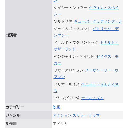
ン
ケイシー・シュラー
ケヴィン・スペイ
シー
ソルト少佐
キューバ・グッディング・Jr
ジェイムズ・スコット
パトリック・デ
出演者
ンプシー
ドナルド・マクリントック
ドナルド・
サザーランド
ベンジャミン・アイワビ
ゼイクス・モ
カエ
リサ・アロンソン
スーザン・リー・ホ
フマン
フリオ・ルイス
ベニート・マルティネ
ス
ブリッグス中佐
デイル・ダイ
カテゴリー
映画
ジャンル
アクション
スリラー
ドラマ
制作国
アメリカ