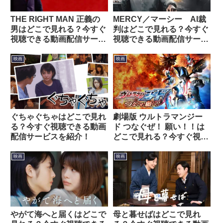
THE RIGHT MAN 正義の
MERCY／マーシー AI裁
男はどこで見れる？今すぐ
判はどこで見れる？今すぐ
視聴できる動画配信サービ
視聴できる動画配信サービ
スを紹介！
スを紹介！
映画
映画
ぐちゃぐちゃはどこで見れ
劇場版 ウルトラマンジー
る？今すぐ視聴できる動画
ド つなぐぜ！ 願い！！は
配信サービスを紹介！
どこで見れる？今すぐ視聴
できる動画配信サービスを
紹介！
映画
映画
やがて海へと届くはどこで
母と暮せばはどこで見れ