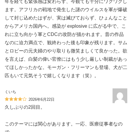
年を経ても緊張感は変わらず、今観ても十分にワクワクし
ます。アフリカの戦地で発生した謎のウイルスを軍が爆破
して封じ込めたはずが、実は滅びておらず、ひょんなこと
からアメリカ国内へ。感染が explosive に広がる中で、こ
れに立ち向かう軍とCDCの攻防が描かれます。昔の作品
なのに迫力満点で、観終わった後も印象が残ります。サム
とロビーの元夫婦のやり取りも微笑ましくて良かった。欲
を言えば、白髪の偉い官僚にはもう少し厳しい制裁があっ
てほしかったかな。モーガン・フリーマンも登場、犬が二
匹もいて元気そうで嬉しくなります（笑）。
くいち
2026年6月22日
久しぶりの2回目。
このテーマには関心があります。一応、医療従事者なの