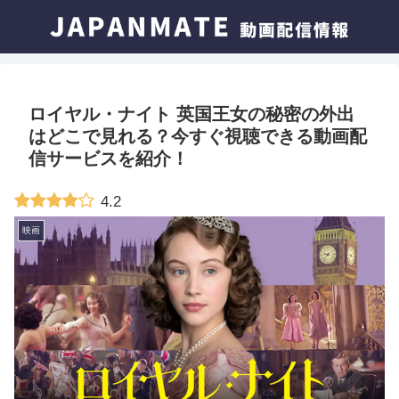
ロイヤル・ナイト 英国王女の秘密の外出
はどこで見れる？今すぐ視聴できる動画配
信サービスを紹介！
4.2
映画