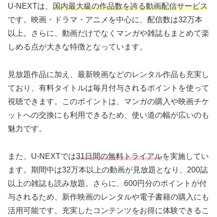
U-NEXTは、
国内最大級の作品数を誇る動画配信サービス
です。映画・ドラマ・アニメを中心に、配信数は32万本
以上。さらに、動画だけでなくマンガや雑誌もまとめて楽
しめる点が大きな特徴となっています。
見放題作品に加え、最新映画などのレンタル作品も充実し
ており、有料タイトルは毎月付与されるポイントを使って
視聴できます。このポイントは、マンガの購入や映画チケ
ットへの交換にも利用できるため、使い道の幅が広いのも
魅力です。
また、U-NEXTでは
31日間の無料トライアル
を実施してい
ます。期間中は32万本以上の動画が見放題となり、200誌
以上の雑誌も読み放題。さらに、600円分のポイントが付
与されるため、新作映画のレンタルや電子書籍の購入にも
活用可能です。充実したコンテンツをお得に体験できるこ