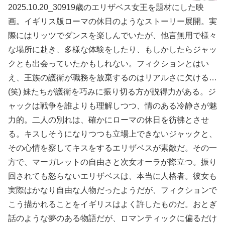
2025.10.20_30919歳のエリザベス女王を題材にした映
画。イギリス版ローマの休日のようなストーリー展開。実
際にはリッツでダンスを楽しんでいたが、他言無用で様々
な場所に赴き、多様な体験をしたり、もしかしたらジャッ
クとも出会っていたかもしれない。フィクションとはい
え、王族の護衛が職務を放棄するのはリアルさに欠ける…
(笑) 妹たちが護衛を巧みに振り切る方が説得力がある。ジ
ャックは戦争を誰よりも理解しつつ、情のある冷静さが魅
力的。二人の別れは、確かにローマの休日を彷彿とさせ
る。キスしそうになりつつも立場上できないジャックと、
その心情を察してキスをするエリザベスが素敵だ。その一
方で、マーガレットの自由さと次女オーラが際立つ。振り
回されても怒らないエリザベスは、本当に人格者。彼女も
実際はかなり自由な人物だったようだが、フィクションで
こう描かれることをイギリスはよく許したものだ。おとぎ
話のような夢のある物語だが、ロマンティックに偏るだけ