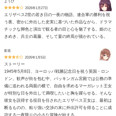
ようび
2026年1月27日
エリザベス2世の若き日の一夜の物語。連合軍の勝利を祝
う夜、密かに外出した史実に基づいた作品ながら、ドラマ
チックな脚色と演出で観る者の目と心を魅了する。姫のと
きめき、兵士の葛藤、そして宴の終焉が描かれている。
影造
2026年1月5日
ストーリー
1945年5月8日、ヨーロッパ戦勝記念日を祝う英国・ロン
ドン。歓声が街を包む中、バッキンガム宮殿では公務の準
備に追われる両親の横で、自由を求めるマーガレット王女
が特別な日を外出して満喫したいと胸を躍らせる。そんな
彼女を説得する役目を任されたエリザベス王女は、最初は
断るものの、粘り強い交渉の末に外出許可を得ることに成
功する一夜限りの小さな冒険が始まる。