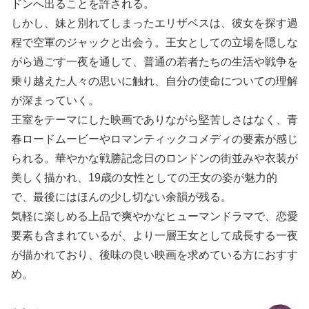
ドンへ出ることを許される。
しかし、妹と別れてしまったエリザベスは、彼女を探す過
程で空軍のジャックと出会う。王女としての立場を隠しな
がら過ごす一夜を通して、普通の若者たちの生活や戦争を
乗り越えた人々の思いに触れ、自分の使命についての理解
が深まっていく。
王室をテーマにした映画でありながら堅苦しさはなく、青
春ロードムービーやロマンティックコメディの要素が感じ
られる。華やかな戦勝記念日のロンドンの街並みや衣装が
美しく描かれ、19歳の女性としての王女の姿が魅力的
で、最後にはほんの少し切ない余韻が残る。
気軽に楽しめる上品で爽やかなヒューマンドラマで、恋愛
要素も含まれているが、より一層王女として成長する一夜
が描かれており、後味の良い映画を求めている方におすす
め。