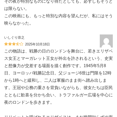
その夜が特別なものになり得たとしても、必ずしもそうと
は限らない。
この映画にも、もっと特別な内容を望んだが、私にはそう
映らなかった。
いしぐり崇之
2025年10月18日
この物語は、戦勝の日のロンドンを舞台に、若きエリザベ
ス女王とマーガレット王女が外出を許されるという、史実
と想像力が交差する場面を描く創作です。1945年5月8
日、ヨーロッパ戦勝記念日。父ジョージ6世は門限を12時
から1時へと緩和し、二人は軍服のまま街へ踏み出しま
す。王冠や公務の重さを背負いながらも、彼女たちは臣民
とともに歓喜を分かち合い、トラファルガー広場を中心に
夜のロンドンを歩きます。