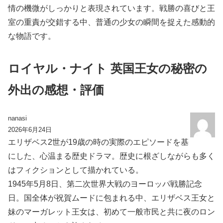
情の機微がしっかりと表現されています。戦勝の喜びと王
室の重責が交錯する中、普通の少女の瞬間を捉えた感動的
な物語です。
ロイヤル・ナイト 英国王女の秘密の
外出の感想・評価
nanasi
2026年6月24日
エリザベス2世が19歳の時の実際のエピソードを基
にした、心温まる歴史ドラマ。歴史に根ざしながらも多く
はフィクションとして描かれている。
1945年5月8日、第二次世界大戦のヨーロッパ戦勝記念
日。国全体が祝賀ムードに包まれる中、エリザベス王女と
妹のマーガレット王女は、初めて一般市民と共に夜のロン