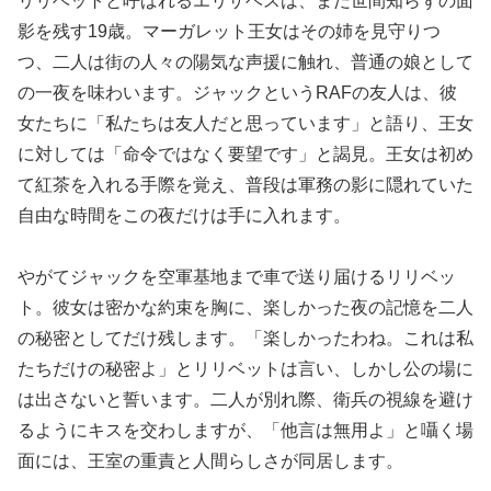
リリベットと呼ばれるエリザベスは、まだ世間知らずの面
影を残す19歳。マーガレット王女はその姉を見守りつ
つ、二人は街の人々の陽気な声援に触れ、普通の娘として
の一夜を味わいます。ジャックというRAFの友人は、彼
女たちに「私たちは友人だと思っています」と語り、王女
に対しては「命令ではなく要望です」と謁見。王女は初め
て紅茶を入れる手際を覚え、普段は軍務の影に隠れていた
自由な時間をこの夜だけは手に入れます。
やがてジャックを空軍基地まで車で送り届けるリリベッ
ト。彼女は密かな約束を胸に、楽しかった夜の記憶を二人
の秘密としてだけ残します。「楽しかったわね。これは私
たちだけの秘密よ」とリリベットは言い、しかし公の場に
は出さないと誓います。二人が別れ際、衛兵の視線を避け
るようにキスを交わしますが、「他言は無用よ」と囁く場
面には、王室の重責と人間らしさが同居します。