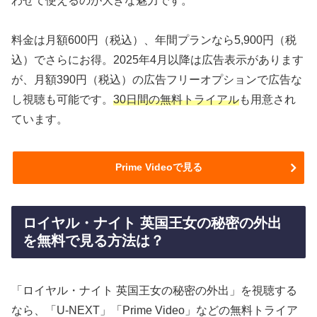
わせて使えるのが大きな魅力です。
料金は月額600円（税込）、年間プランなら5,900円（税
込）でさらにお得。2025年4月以降は広告表示があります
が、月額390円（税込）の広告フリーオプションで広告な
し視聴も可能です。
30日間の無料トライアル
も用意され
ています。
Prime Videoで見る
ロイヤル・ナイト 英国王女の秘密の外出
を無料で見る方法は？
「ロイヤル・ナイト 英国王女の秘密の外出」を視聴する
なら、「U-NEXT」「Prime Video」などの無料トライア