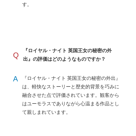
す。
『ロイヤル・ナイト 英国王女の秘密の外
Q
出』の評価はどのようなものですか？
A
『ロイヤル・ナイト 英国王女の秘密の外出』
は、軽快なストーリーと歴史的背景を巧みに
融合させた点で評価されています。観客から
はユーモラスでありながら心温まる作品とし
て親しまれています。