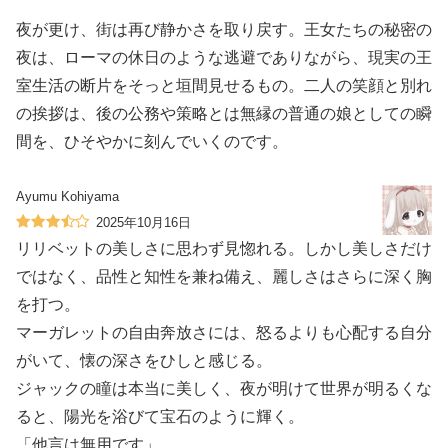
夜が更け、街は再び静かさを取り戻す。王女たちの秘密の
夜は、ローマの休日のような逃避でありながら、現実の王
室生活の断片をそっと垣間見せるもの。二人の笑顔と別れ
の挨拶は、後の公務や策略とは無縁の普通の娘としての瞬
間を、ひそやかに刻んでいくのです。
Ayumu Kohiyama
2025年10月16日
リリベットの美しさに思わず見惚れる。しかし美しさだけ
ではなく、品性と知性を兼ね備え、麗しさはさらに深く胸
を打つ。
マーガレットの自由奔放さには、怒るよりも心配する自分
がいて、懐の深さをひしと感じる。
ジャックの瞳は本当に美しく、夜が明けて世界が明るくな
ると、陽光を浴びて宝石のように輝く。
「他言は無用です」