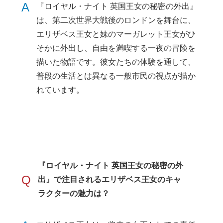
A
『ロイヤル・ナイト 英国王女の秘密の外出』
は、第二次世界大戦後のロンドンを舞台に、
エリザベス王女と妹のマーガレット王女がひ
そかに外出し、自由を満喫する一夜の冒険を
描いた物語です。彼女たちの体験を通して、
普段の生活とは異なる一般市民の視点が描か
れています。
『ロイヤル・ナイト 英国王女の秘密の外
Q
出』で注目されるエリザベス王女のキャ
ラクターの魅力は？