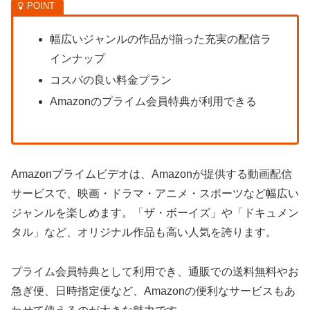
幅広いジャンルの作品が揃った充実の配信ラ
インナップ
コスパの良い料金プラン
Amazonのプライム会員特典が利用できる
Amazonプライムビデオは、Amazonが提供する動画配信
サービスで、映画・ドラマ・アニメ・スポーツなど幅広い
ジャンルを楽しめます。「ザ・ボーイズ」や「ドキュメン
タル」など、オリジナル作品も高い人気を誇ります。
プライム会員特典として利用でき、通販での送料無料やお
急ぎ便、日時指定便など、Amazonの便利なサービスもあ