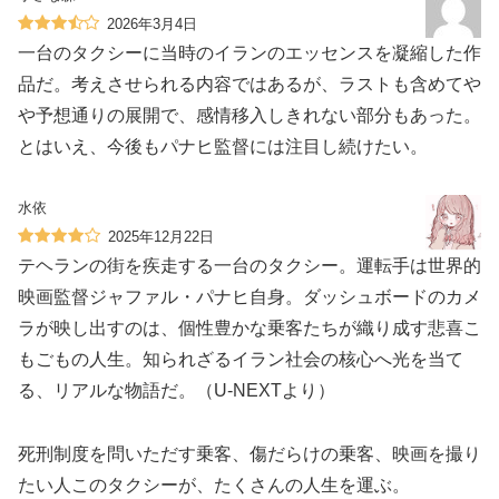
2026年3月4日
一台のタクシーに当時のイランのエッセンスを凝縮した作
品だ。考えさせられる内容ではあるが、ラストも含めてや
や予想通りの展開で、感情移入しきれない部分もあった。
とはいえ、今後もパナヒ監督には注目し続けたい。
水依
2025年12月22日
テヘランの街を疾走する一台のタクシー。運転手は世界的
映画監督ジャファル・パナヒ自身。ダッシュボードのカメ
ラが映し出すのは、個性豊かな乗客たちが織り成す悲喜こ
もごもの人生。知られざるイラン社会の核心へ光を当て
る、リアルな物語だ。（U-NEXTより）
死刑制度を問いただす乗客、傷だらけの乗客、映画を撮り
たい人このタクシーが、たくさんの人生を運ぶ。