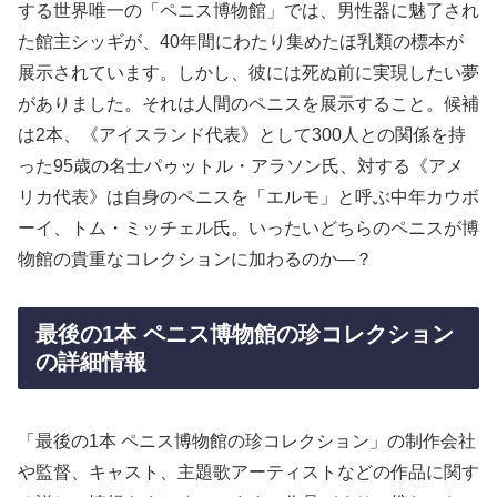
する世界唯一の「ペニス博物館」では、男性器に魅了され
た館主シッギが、40年間にわたり集めたほ乳類の標本が
展示されています。しかし、彼には死ぬ前に実現したい夢
がありました。それは人間のペニスを展示すること。候補
は2本、《アイスランド代表》として300人との関係を持
った95歳の名士パゥットル・アラソン氏、対する《アメ
リカ代表》は自身のペニスを「エルモ」と呼ぶ中年カウボ
ーイ、トム・ミッチェル氏。いったいどちらのペニスが博
物館の貴重なコレクションに加わるのか―？
最後の1本 ペニス博物館の珍コレクション
の詳細情報
「最後の1本 ペニス博物館の珍コレクション」の制作会社
や監督、キャスト、主題歌アーティストなどの作品に関す