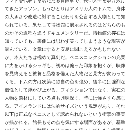
ランドを代表する名だたる冒険家で、長い人生を駆け抜け
てきたアラソン。もうひとりはアメリカ人のトムで、身体
の大きさや改造に対するこだわりを公言する人物として知
られている。果たして博物館に展示されるのはどちらのも
のかその過程を追うドキュメンタリーだ。博物館の存在は
知っていても、裏側には思わず笑ってしまうような現実が
潜んでいる。文章にすると安易に聞こえるかもしれない
が、本人たちは極めて真剣だ。ペニスコレクションの充実
に力をかけるシッギも、初めは偏った印象を抱くが、映像
を見終えると教養と品格を備えた人物だと見方が変わって
くる。トムの方は次第に独自の色を強め、後半には強烈な
個性として浮かび上がる。フィクションではなく、実在の
人物を題材にしている点も興味深く、時には怖さすら感じ
る。アイスランドには法的サイズという規定があり、それ
以下は正式なペニスとして認められないという衝撃の事実
が描かれる。館長もその点を気にする場面があるが、基準