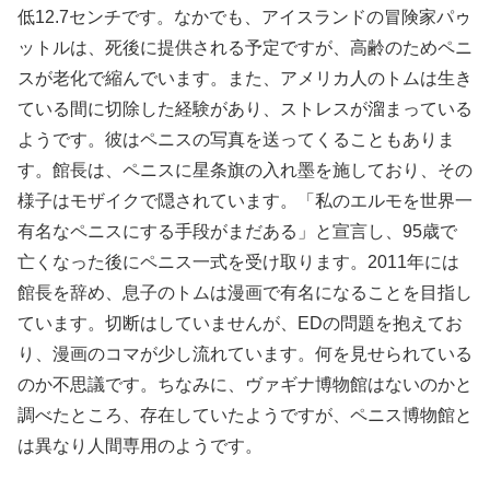
低12.7センチです。なかでも、アイスランドの冒険家パゥ
ットルは、死後に提供される予定ですが、高齢のためペニ
スが老化で縮んでいます。また、アメリカ人のトムは生き
ている間に切除した経験があり、ストレスが溜まっている
ようです。彼はペニスの写真を送ってくることもありま
す。館長は、ペニスに星条旗の入れ墨を施しており、その
様子はモザイクで隠されています。「私のエルモを世界一
有名なペニスにする手段がまだある」と宣言し、95歳で
亡くなった後にペニス一式を受け取ります。2011年には
館長を辞め、息子のトムは漫画で有名になることを目指し
ています。切断はしていませんが、EDの問題を抱えてお
り、漫画のコマが少し流れています。何を見せられている
のか不思議です。ちなみに、ヴァギナ博物館はないのかと
調べたところ、存在していたようですが、ペニス博物館と
は異なり人間専用のようです。