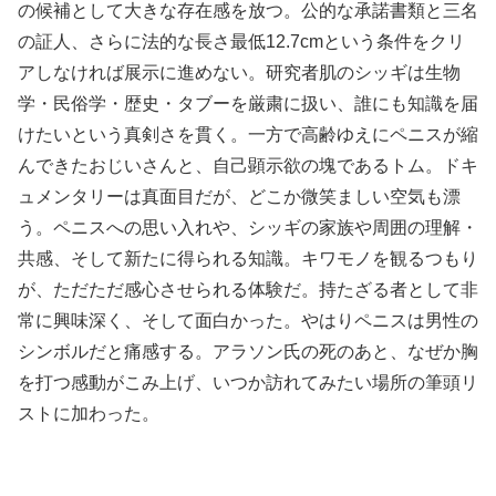
の候補として大きな存在感を放つ。公的な承諾書類と三名
の証人、さらに法的な長さ最低12.7cmという条件をクリ
アしなければ展示に進めない。研究者肌のシッギは生物
学・民俗学・歴史・タブーを厳粛に扱い、誰にも知識を届
けたいという真剣さを貫く。一方で高齢ゆえにペニスが縮
んできたおじいさんと、自己顕示欲の塊であるトム。ドキ
ュメンタリーは真面目だが、どこか微笑ましい空気も漂
う。ペニスへの思い入れや、シッギの家族や周囲の理解・
共感、そして新たに得られる知識。キワモノを観るつもり
が、ただただ感心させられる体験だ。持たざる者として非
常に興味深く、そして面白かった。やはりペニスは男性の
シンボルだと痛感する。アラソン氏の死のあと、なぜか胸
を打つ感動がこみ上げ、いつか訪れてみたい場所の筆頭リ
ストに加わった。