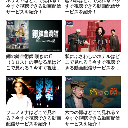
ホリミヤはどこで見れる？
恋の罪はどこで見れる？今
今すぐ視聴できる動画配信
すぐ視聴できる動画配信サ
サービスを紹介！
ービスを紹介！
映画
映画
鋼の錬金術師 嘆きの丘
私にふさわしいホテルはど
（ミロス）の聖なる星はど
こで見れる？今すぐ視聴で
こで見れる？今すぐ視聴で
きる動画配信サービスを紹
きる動画配信サービスを紹
介！
介！
映画
映画
フェノミナはどこで見れ
六つの顔はどこで見れる？
る？今すぐ視聴できる動画
今すぐ視聴できる動画配信
配信サービスを紹介！
サービスを紹介！