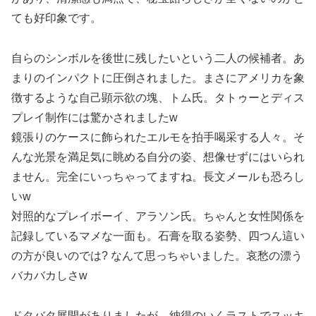
ても好印象です。
自らのシンボルを後世に残したいという二人の候補者。あ
まりのインパクトに圧倒されました。まさにアメリカを象
徴するような自己顕示欲の塊、トム氏。タトゥーとディス
プレイ制作には驚かされましたw
鏡張りのケースに飾られたエルモを拍手喝采する人々。そ
んな光景を満足気に眺める自分の姿、想像せずにはいられ
ません。完全にいっちゃってますね。長文メールも恐ろし
いw
対照的なプレイボーイ、アラソン氏。ちゃんと女性関係を
記録しているマメな一面も。石膏を取る姿勢、四つん這い
の方が良いのでは? なんて思っちゃいました。哀愁の漂う
バカバカしさw
ドタバタ展開がありましたが、納得のいくラストでスッキ