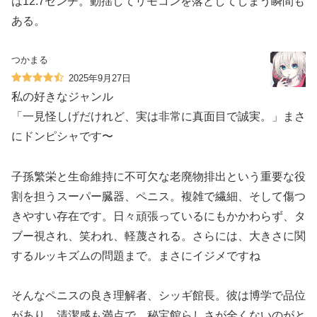
は12.7センチ。動揺してリモコンを落としてしまう瞬間も
ある。
つかまる
2025年9月27日
私の好きなジャンル
「一見怪しげだけれど、実は非常に真面目で誠実。」まさ
にドンピシャです〜
子孫繁栄と生命維持に不可欠な老廃物排出という重要な役
割を担うスーパー臓器、ペニス。複雑で繊細、そして傷つ
きやすい存在です。日々頑張っているにもかかわらず、タ
ブー視され、笑われ、軽蔑される。さらには、大きさに関
するルッキズムの問題まで。まさにイジメですね
そんなペニスの良き理解者、シッギ館長。彼は博学で品位
があり、清潔感も満点で、秘宝館らしさが全くないのがと