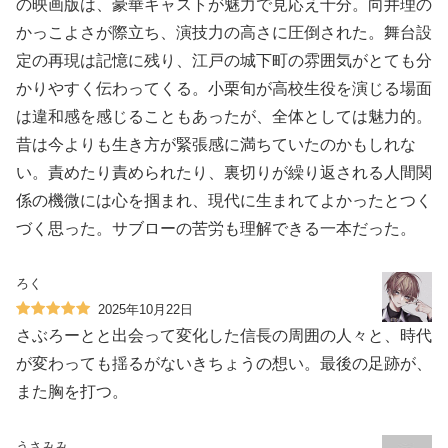
の映画版は、豪華キャストが魅力で見応え十分。向井理の
かっこよさが際立ち、演技力の高さに圧倒された。舞台設
定の再現は記憶に残り、江戸の城下町の雰囲気がとても分
かりやすく伝わってくる。小栗旬が高校生役を演じる場面
は違和感を感じることもあったが、全体としては魅力的。
昔は今よりも生き方が緊張感に満ちていたのかもしれな
い。責めたり責められたり、裏切りが繰り返される人間関
係の機微には心を掴まれ、現代に生まれてよかったとつく
づく思った。サブローの苦労も理解できる一本だった。
ろく
2025年10月22日
さぶろーとと出会って変化した信長の周囲の人々と、時代
が変わっても揺るがないきちょうの想い。最後の足跡が、
また胸を打つ。
うさみみ