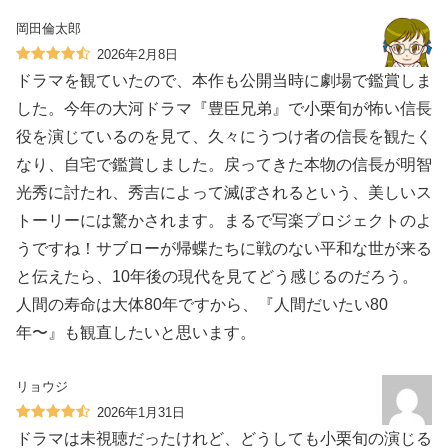
岡田倫太郎
2026年2月8日
ドラマを観ていたので、本作も公開当時に劇場で鑑賞しま
した。今年の大河ドラマ『豊臣兄弟』で小栗旬が怖い信長
役を演じているのを見て、久々にうつけ者の信長を観たく
なり、自宅で鑑賞しました。戻ってきた本物の信長が明智
光秀に討たれ、秀吉によって滅ぼされるという、美しいス
トーリーには驚かされます。まるで写楽プロジェクトのよ
うですね！サブローが帰蝶たちに戦のない平和な世が来る
と伝えたら、10年後の現代を見てどう感じるのだろう。
人間の寿命は大体80年ですから、『人間だいたい80
年〜』も観直したいと思います。
リョウジ
2026年1月31日
ドラマは未視聴だったけれど、どうしても小栗旬の演じる