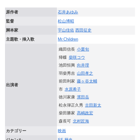
原作者
石井あゆみ
監督
松山博昭
脚本家
宇山佳佑
西田征史
主題歌・挿入歌
Mr.Children
織田信長
小栗旬
帰蝶
柴咲コウ
池田恒興
向井理
羽柴秀吉
山田孝之
前田利家
藤ヶ谷太輔
出演者
市
水原希子
徳川家康
濱田岳
松永弾正久秀
古田新太
柴田勝家
髙嶋政宏
森長可
北村匠海
カテゴリー
映画
ジャンル
SF
歴史