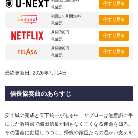
初回31日間無料
今すぐ見る
見放題
初回1ヶ月間無料
今すぐ見る
見放題
月額790円
今すぐ見る
見放題
月額990円
今すぐ見る
見放題
最終更新日
2026年7月14日
信長協奏曲のあらすじ
安土城の完成と天下統一が迫る中、サブローは無意識に手
にした教科書で織田信長が間もなく亡くなる運命を知る。
その運命に動揺しつつも、帰蝶や家臣たちの温かい支えを