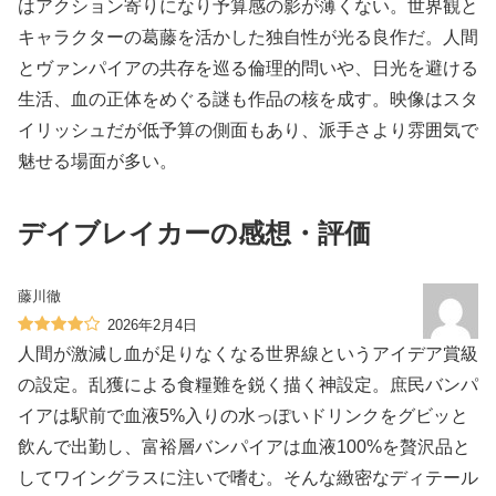
はアクション寄りになり予算感の影が薄くない。世界観と
キャラクターの葛藤を活かした独自性が光る良作だ。人間
とヴァンパイアの共存を巡る倫理的問いや、日光を避ける
生活、血の正体をめぐる謎も作品の核を成す。映像はスタ
イリッシュだが低予算の側面もあり、派手さより雰囲気で
魅せる場面が多い。
デイブレイカーの感想・評価
藤川徹
2026年2月4日
人間が激減し血が足りなくなる世界線というアイデア賞級
の設定。乱獲による食糧難を鋭く描く神設定。庶民バンパ
イアは駅前で血液5%入りの水っぽいドリンクをグビッと
飲んで出勤し、富裕層バンパイアは血液100%を贅沢品と
してワイングラスに注いで嗜む。そんな緻密なディテール