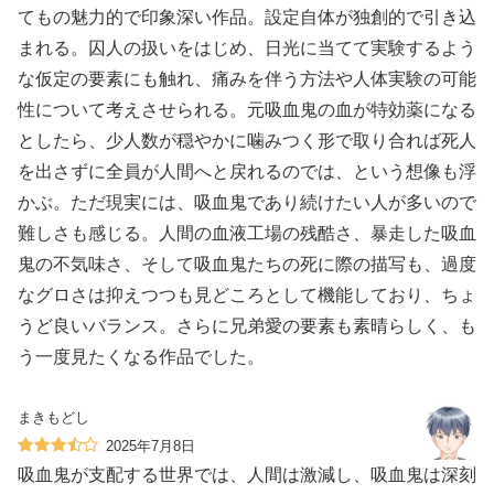
てもの魅力的で印象深い作品。設定自体が独創的で引き込
まれる。囚人の扱いをはじめ、日光に当てて実験するよう
な仮定の要素にも触れ、痛みを伴う方法や人体実験の可能
性について考えさせられる。元吸血鬼の血が特効薬になる
としたら、少人数が穏やかに噛みつく形で取り合れば死人
を出さずに全員が人間へと戻れるのでは、という想像も浮
かぶ。ただ現実には、吸血鬼であり続けたい人が多いので
難しさも感じる。人間の血液工場の残酷さ、暴走した吸血
鬼の不気味さ、そして吸血鬼たちの死に際の描写も、過度
なグロさは抑えつつも見どころとして機能しており、ちょ
うど良いバランス。さらに兄弟愛の要素も素晴らしく、も
う一度見たくなる作品でした。
まきもどし
2025年7月8日
吸血鬼が支配する世界では、人間は激減し、吸血鬼は深刻