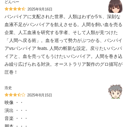
どんぺー
2025年9月16日
バンパイアに支配された世界。人類はわずか5％、深刻な
血液不足がバンパイアを飢えさせる。人間を飼い血を売る
企業、人工血液を研究する学者、そして人類が見つけた
「人間へ戻る術」。血を巡って勢力がぶつかる、バンパイ
アvsバンパイア feats. 人間の斬新な設定。戻りたいバンパ
イアと、血を売ってもうけたいバンパイア。人間を巻き込
み繰り広げられる対決。オーストラリア製作のグロ描写が
圧巻！
浩史
2025年8月15日
映像 ・・
演出 ・・・
音楽 ・・・
脚本 ・・・