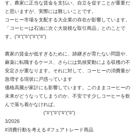
す。農家に正当な賃金を支払い、自立を促すことが重要だ
と思いますが、実際には難しいことです。
コーヒー市場を支配する大企業の存在が影響しています。
「コーヒーは石油に次ぐ大規模な取引商品」とのことで
す。(°ﾛ°(°ﾛ°(°ﾛ°(°ﾛ°)
農家の賃金が低すぎるために、跡継ぎが育たない問題や、
麻薬に転職するケース、さらには気候変動による収穫の不
安定さが重なります。それに対して、コーヒーの消費量が
急増する現状に戸惑っています
価格高騰が家計にも影響しています。このままコーヒーの
未来がどうなってしまうのか、不安です少しコーヒーを飲
んで落ち着かなければ。
(°ﾛ°(°ﾛ°(°ﾛ°(°ﾛ°)
3/2026
#消費行動を考える #フェアトレード商品