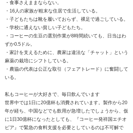
・食事さえままならない。
・16人の家族が粗末な住居で生活している。
・子どもたちは靴を履いておらず、裸足で過ごしている。
・学校に通えない貧しい子どもたち。
・コーヒーの生豆の選別作業が8時間続いても、日当はわ
ずか0.5ドル。
・家計を支えるために、農家は違法な「チャット」という
麻薬の栽培にシフトしている。
・農協の代表は公正な取引（フェアトレード）に奮闘して
いる。
私もコーヒーが大好きで、毎日飲んでいます
世界中では1日に20億杯も消費されています。製作から20
年が経ち、中国などでも飲用が急増したでしょうから、仮
に1日30億杯になったとしても、『コーヒー発祥国エチオ
ピア』で緊急の食料支援を必要としているのは不可解で