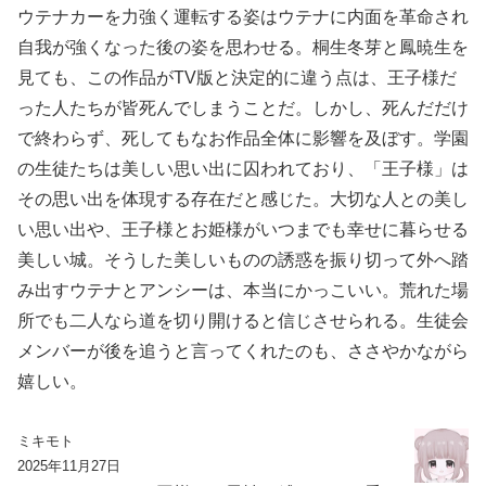
ウテナカーを力強く運転する姿はウテナに内面を革命され
自我が強くなった後の姿を思わせる。桐生冬芽と鳳暁生を
見ても、この作品がTV版と決定的に違う点は、王子様だ
った人たちが皆死んでしまうことだ。しかし、死んだだけ
で終わらず、死してもなお作品全体に影響を及ぼす。学園
の生徒たちは美しい思い出に囚われており、「王子様」は
その思い出を体現する存在だと感じた。大切な人との美し
い思い出や、王子様とお姫様がいつまでも幸せに暮らせる
美しい城。そうした美しいものの誘惑を振り切って外へ踏
み出すウテナとアンシーは、本当にかっこいい。荒れた場
所でも二人なら道を切り開けると信じさせられる。生徒会
メンバーが後を追うと言ってくれたのも、ささやかながら
嬉しい。
ミキモト
2025年11月27日