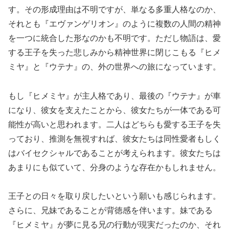
す。その形成理由は不明ですが、単なる多重人格なのか、
それとも『エヴァンゲリオン』のように複数の人間の精神
を一つに統合した形なのかも不明です。ただし物語は、愛
する王子を失った悲しみから精神世界に閉じこもる『ヒメ
ミヤ』と『ウテナ』の、外の世界への旅になっています。
もし『ヒメミヤ』が主人格であり、最後の『ウテナ』が車
になり、彼女を支えたことから、彼女たちが一体である可
能性が高いと思われます。二人はどちらも愛する王子を失
っており、推測を無視すれば、彼女たちは同性愛者もしく
はバイセクシャルであることが考えられます。彼女たちは
あまりにも似ていて、分身のような存在かもしれません。
王子との日々を取り戻したいという願いも感じられます。
さらに、兄妹であることが背徳感を伴います。妹である
『ヒメミヤ』が夢に見る兄の行動が現実だったのか、それ