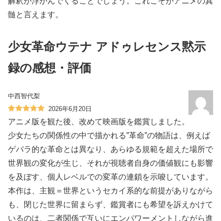
解釈が浮かんでくることでしょう。これこそがアニメの真
髄と言えます。
少女革命ウテナ アドゥレセンス黙示
録の感想・評価
中西智代梨
2026年6月20日
アニメ版を観た後、改めて映画版を鑑賞しました。
少女たちの関係性の中で描かれる”革命”の物語は、例えば
ゲバラ的な革命とは異なり、あらゆる規範を超えた場所で
世界観の変化が生じ、それが視聴者自身の価値観にも影響
を及ぼす、個人レベルでの変革の連鎖を示唆しています。
本作は、主観＝世界というセカイ系的な前提がありながら
も、閉じた世界に留まらず、鑑賞者にも希望を訴えかけて
いるのは、二者関係で互いにエンパワーメントしながら進