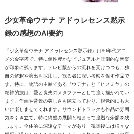
少女革命ウテナ アドゥレセンス黙示
録の感想のAI要約
『少女革命ウテナ アドゥレセンス黙示録』は90年代アニ
メの金字塔で、特に個性豊かなビジュアルと圧倒的な音楽
が印象に残ります。テレビ版からの流れを受けつつも、独
自の解釈や演出を採用し、観る者に深い考察を促す作品で
す。特に、物語の主軸である『ウテナ』と『ヒメミヤ』の
精神的旅は、愛と喪失のメタファーとして強く描かれてい
ます。作画や背景の美しさも際立っており、視覚的にも大
いに楽しませてくれます。サウンドトラックも作品の雰囲
気を引き立て、特に終盤の展開と相まって強烈な余韻を残
します。全体的に深遠なテーマがあり、視聴後には様々な