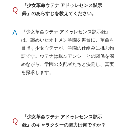
『少女革命ウテナ アドゥレセンス黙示
Q
録』のあらすじを教えてください。
A
『少女革命ウテナ アドゥレセンス黙示録』
は、謎めいたオトメン学園を舞台に、革命を
目指す少女ウテナが、学園の仕組みに挑む物
語です。ウテナは親友アンシーとの関係を深
めながら、学園の支配者たちと決闘し、真実
を探求します。
『少女革命ウテナ アドゥレセンス黙示
Q
録』のキャラクターの魅力は何ですか？