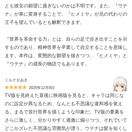
とも彼女の願望に過ぎないのかは不明です。また、『ウテ
ナ』が車に変身することで、『ヒメミヤ』が兄の代わりの
王子を望んでいるとも解釈できます。
『世界を革命する力』とは、自らの足で歩き出すことを示
すものであり、精神世界を卒業して自立することを意味し
ます。本作は、変態的な願望を描きつつ、『ヒメミヤ』と
『ウテナ』の成長の物語でもあります。
ミルクセゐき
2025年12月8日
TV版を見終えた直後に映画版を見ると、キャラは同じな
のに設定が異なるため、なんとも不思議な違和感を覚え
る。まるで並行世界を描くような印象だ。TV版の要素を
さらに激しく、分かりやすく過激に煽りつつ、それでいて
どこかズレた不思議な雰囲気が漂う。ウテナは髪を短くし