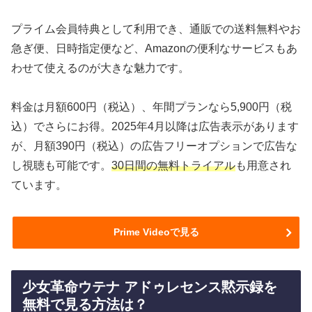
プライム会員特典として利用でき、通販での送料無料やお
急ぎ便、日時指定便など、Amazonの便利なサービスもあ
わせて使えるのが大きな魅力です。
料金は月額600円（税込）、年間プランなら5,900円（税
込）でさらにお得。2025年4月以降は広告表示があります
が、月額390円（税込）の広告フリーオプションで広告な
し視聴も可能です。
30日間の無料トライアル
も用意され
ています。
Prime Videoで見る
少女革命ウテナ アドゥレセンス黙示録を
無料で見る方法は？