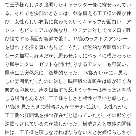
て王子様らしさを強調したキャラクター像に寄せられてい
る。それでも決闘のときには、剣を構える王子様の髪が伸
び、女性らしい衣装に変わるというギャップが面白い。ア
ンシーもビジュアルが異なり、ウテナに対してタメ口で呼
び捨てする場面が新鮮で驚く。TV版のラストのアンシー
を思わせる振る舞いも見どころだ。虚無的な雰囲気のアン
シーの描写も好きだが、思わせぶりにベッドに横たわった
り勝手にクローゼットを開けたりするアンシーも可愛い。
鳳暁生は突然死に、衝撃的だった。TV版がいかにも男ら
しい雰囲気だったのに対し、映画版の鳳暁生は線が細く内
向的な印象だ。声を担当する及川ミッチーは棒っぽさを感
じる場面もあるが、王子様らしさと相性が良いと感じた。
TV版を見たときに樹璃さんがウテナに近い、女性ながら
王子側の雰囲気を持つ存在だと思っていたが、その部分が
深掘りされているのが嬉しかった。樹璃さんと枝織の関係
性は、王子様を演じなければならない人とお姫様らしさが