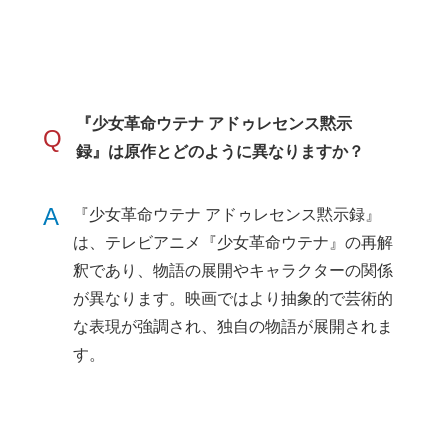
『少女革命ウテナ アドゥレセンス黙示
Q
録』は原作とどのように異なりますか？
A
『少女革命ウテナ アドゥレセンス黙示録』
は、テレビアニメ『少女革命ウテナ』の再解
釈であり、物語の展開やキャラクターの関係
が異なります。映画ではより抽象的で芸術的
な表現が強調され、独自の物語が展開されま
す。