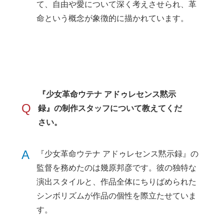
て、自由や愛について深く考えさせられ、革
命という概念が象徴的に描かれています。
『少女革命ウテナ アドゥレセンス黙示
Q
録』の制作スタッフについて教えてくだ
さい。
A
『少女革命ウテナ アドゥレセンス黙示録』の
監督を務めたのは幾原邦彦です。彼の独特な
演出スタイルと、作品全体にちりばめられた
シンボリズムが作品の個性を際立たせていま
す。