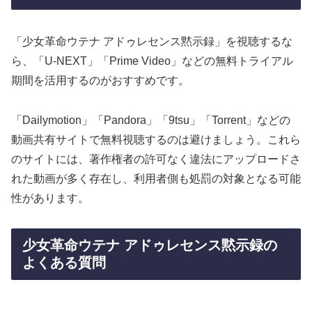
「少女革命ウテナ アドゥレセンス黙示録」を視聴するな
ら、「U-NEXT」「Prime Video」などの無料トライアル
期間を活用するのがおすすめです。
「Dailymotion」「Pandora」「9tsu」「Torrent」などの
動画共有サイトで無料視聴するのは避けましょう。これら
のサイトには、著作権者の許可なく違法にアップロードさ
れた動画が多く存在し、利用者側も処罰の対象となる可能
性があります。
少女革命ウテナ アドゥレセンス黙示録の
よくある質問