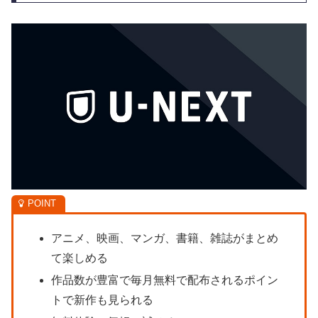
アニメ、映画、マンガ、書籍、雑誌がまとめ
て楽しめる
作品数が豊富で毎月無料で配布されるポイン
トで新作も見られる