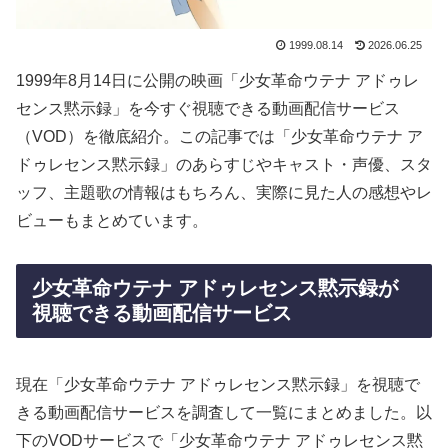
1999.08.14
2026.06.25
1999年8月14日に公開の映画「少女革命ウテナ アドゥレ
センス黙示録」を今すぐ視聴できる動画配信サービス
（VOD）を徹底紹介。この記事では「少女革命ウテナ ア
ドゥレセンス黙示録」のあらすじやキャスト・声優、スタ
ッフ、主題歌の情報はもちろん、実際に見た人の感想やレ
ビューもまとめています。
少女革命ウテナ アドゥレセンス黙示録が
視聴できる動画配信サービス
現在「少女革命ウテナ アドゥレセンス黙示録」を視聴で
きる動画配信サービスを調査して一覧にまとめました。以
下のVODサービスで「少女革命ウテナ アドゥレセンス黙